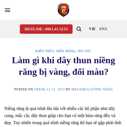
Skip
to
content
HOTLINE: 0983.41.5253
VIE
ENG
KIẾN THỨC NIỀN RĂNG
,
TIN TỨC
Làm gì khi dây thun niềng
răng bị vàng, đổi màu?
POSTED ON
THÁNG 12 31, 2023
BY
NHA KHOA CƯỜNG NHÂN
Niềng răng là quá trình lâu dài với nhiều các bộ phận như dây
cung, mắc cài, dây thun giúp cho bạn có một hàm răng đều và
đẹp. Tuy nhiên trong quá trình niềng răng thì bạn sẽ gặp phải tình