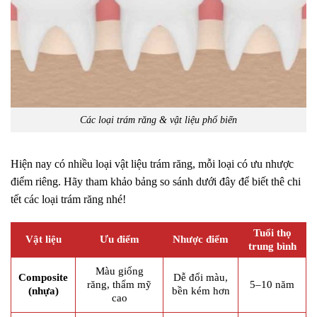
Các loại trám răng & vật liệu phổ biến
Hiện nay có nhiều loại vật liệu trám răng, mỗi loại có ưu nhược
điểm riêng. Hãy tham khảo bảng so sánh dưới đây để biết thê chi
tết các loại trám răng nhé!
Tuổi thọ
Vật liệu
Ưu điểm
Nhược điểm
trung bình
Màu giống
Composite
Dễ đổi màu,
răng, thẩm mỹ
5–10 năm
(nhựa)
bền kém hơn
cao