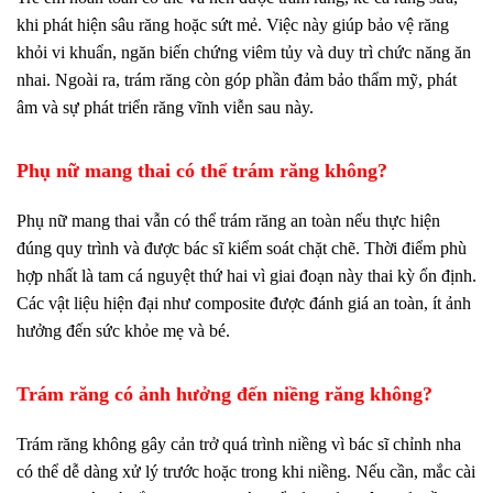
khi phát hiện sâu răng hoặc sứt mẻ. Việc này giúp bảo vệ răng
khỏi vi khuẩn, ngăn biến chứng viêm tủy và duy trì chức năng ăn
nhai. Ngoài ra, trám răng còn góp phần đảm bảo thẩm mỹ, phát
âm và sự phát triển răng vĩnh viễn sau này.
Phụ nữ mang thai có thể trám răng không?
Phụ nữ mang thai vẫn có thể trám răng an toàn nếu thực hiện
đúng quy trình và được bác sĩ kiểm soát chặt chẽ. Thời điểm phù
hợp nhất là tam cá nguyệt thứ hai vì giai đoạn này thai kỳ ổn định.
Các vật liệu hiện đại như composite được đánh giá an toàn, ít ảnh
hưởng đến sức khỏe mẹ và bé.
Trám răng có ảnh hưởng đến niềng răng không?
Trám răng không gây cản trở quá trình niềng vì bác sĩ chỉnh nha
có thể dễ dàng xử lý trước hoặc trong khi niềng. Nếu cần, mắc cài