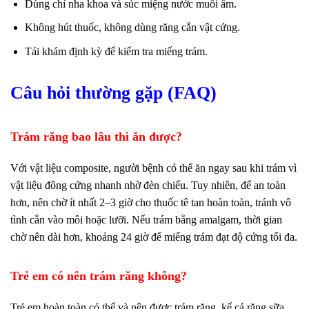
Dùng chỉ nha khoa và súc miệng nước muối ấm.
Không hút thuốc, không dùng răng cắn vật cứng.
Tái khám định kỳ để kiểm tra miếng trám.
Câu hỏi thường gặp (FAQ)
Trám răng bao lâu thì ăn được?
Với vật liệu composite, người bệnh có thể ăn ngay sau khi trám vì
vật liệu đông cứng nhanh nhờ đèn chiếu. Tuy nhiên, để an toàn
hơn, nên chờ ít nhất 2–3 giờ cho thuốc tê tan hoàn toàn, tránh vô
tình cắn vào môi hoặc lưỡi. Nếu trám bằng amalgam, thời gian
chờ nên dài hơn, khoảng 24 giờ để miếng trám đạt độ cứng tối đa.
Trẻ em có nên trám răng không?
Trẻ em hoàn toàn có thể và nên được trám răng, kể cả răng sữa,