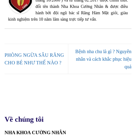
tháng 10/2006 ) và từ tháng 02.2017 được chính thức
đổi tên thành Nha Khoa Cường Nhân & được điều
hành bởi đội ngũ bác sĩ Răng Hàm Mặt giỏi, giàu
kinh nghiệm trên 10 năm lâm sàng trực tiếp tư vấn.
Bệnh nha chu là gì ? Nguyên
PHÒNG NGỪA SÂU RĂNG
nhân và cách khắc phục hiệu
CHO BÉ NHƯ THẾ NÀO ?
quả
Về chúng tôi
NHA KHOA CƯỜNG NHÂN