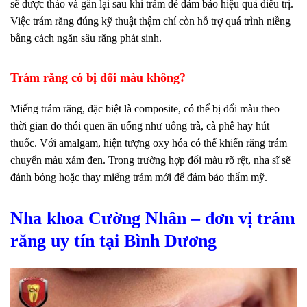
sẽ được tháo và gắn lại sau khi trám để đảm bảo hiệu quả điều trị.
Việc trám răng đúng kỹ thuật thậm chí còn hỗ trợ quá trình niềng
bằng cách ngăn sâu răng phát sinh.
Trám răng có bị đổi màu không?
Miếng trám răng, đặc biệt là composite, có thể bị đổi màu theo
thời gian do thói quen ăn uống như uống trà, cà phê hay hút
thuốc. Với amalgam, hiện tượng oxy hóa có thể khiến răng trám
chuyển màu xám đen. Trong trường hợp đổi màu rõ rệt, nha sĩ sẽ
đánh bóng hoặc thay miếng trám mới để đảm bảo thẩm mỹ.
Nha khoa Cường Nhân – đơn vị trám
răng uy tín tại Bình Dương