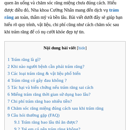
quen ăn uống và chăm sóc răng miệng chưa đúng cách. Hiểu
được điều đó, Nha khoa Cường Nhân mang đến dịch vụ
trám
răng
an toàn, thẩm mỹ và bền lâu. Bài viết dưới đây sẽ giúp bạn
hiểu rõ quy trình, vật liệu, chi phí cũng như cách chăm sóc sau
khi trám răng để có nụ cười khỏe đẹp tự tin.
Nội dung bài viết
[
hide
]
1
Trám răng là gì?
2
Khi nào người bệnh cần phải trám răng?
3
Các loại trám răng & vật liệu phổ biến
4
Trám răng có gây đau không ?
5
Tác hại và biến chứng nếu trám răng sai cách
6
Miếng trám răng thời gian sử dụng bao lâu?
7
Chi phí trám răng bao nhiêu tiền?
8
Chăm sóc răng miệng đúng cách sau khi trám răng
9
Câu hỏi thường gặp (FAQ)
9.1
Trám răng bao lâu thì ăn được?
9.2
Trẻ em có nên trám răng không?