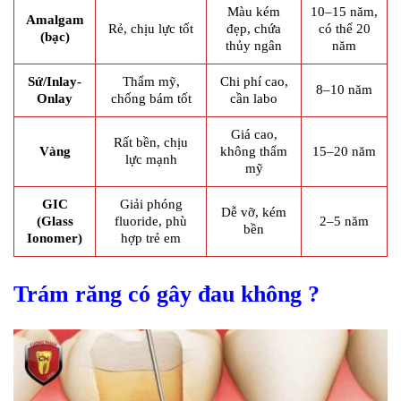
Màu kém
10–15 năm,
Amalgam
Rẻ, chịu lực tốt
đẹp, chứa
có thể 20
(bạc)
thủy ngân
năm
Sứ/Inlay-
Thẩm mỹ,
Chi phí cao,
8–10 năm
Onlay
chống bám tốt
cần labo
Giá cao,
Rất bền, chịu
Vàng
không thẩm
15–20 năm
lực mạnh
mỹ
GIC
Giải phóng
Dễ vỡ, kém
(Glass
fluoride, phù
2–5 năm
bền
Ionomer)
hợp trẻ em
Trám răng có gây đau không ?