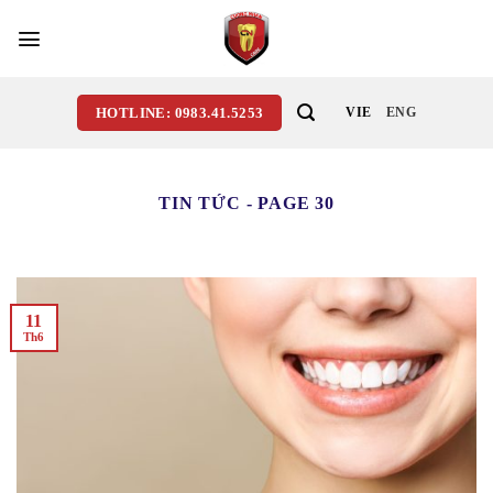
Skip
to
content
HOTLINE: 0983.41.5253
VIE
ENG
TIN TỨC - PAGE 30
11
Th6