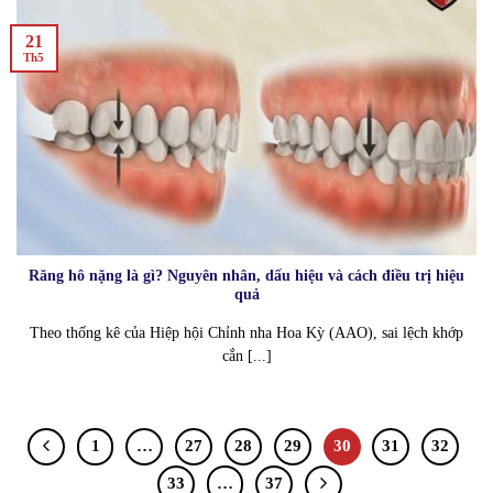
21
Th5
Răng hô nặng là gì? Nguyên nhân, dấu hiệu và cách điều trị hiệu
quả
Theo thống kê của Hiệp hội Chỉnh nha Hoa Kỳ (AAO), sai lệch khớp
cắn [...]
1
…
27
28
29
30
31
32
33
…
37