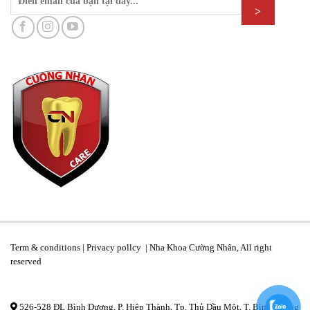
Term & conditions | Privacy pollcy | Nha Khoa Cường Nhân, All right
reserved
526-528 ĐL Bình Dương, P. Hiệp Thành, Tp. Thủ Dầu Một, T. Bình Dương