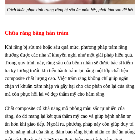
Cách khắc phục tình trạng răng bị sâu ăn mòn hết, phải làm sao để hết
Chữa răng bằng hàn trám
Khi răng bị sứt mẻ hoặc sâu quá mức, phương pháp trám răng
thường được các nha sĩ khuyến nghị như một giải pháp hiệu quả.
Trong quy trình này, răng sâu của bệnh nhân sẽ được bác sĩ kiểm
tra kỹ lưỡng trước khi tiến hành trám lại bằng một lớp chất liệu
composite chất lượng cao. Việc trám răng không chỉ giúp ngăn
chặn vi khuẩn xâm nhập và gây hại cho các phần còn lại của răng
mà còn phục hồi lại vẻ đẹp thẩm mỹ cho hàm răng.
Chất composite có khả năng mô phỏng màu sắc tự nhiên của
răng, do đó mang lại kết quả thẩm mỹ cao và giúp bệnh nhân tự
tin hơn khi giao tiếp. Ngoài ra, phương pháp này còn giúp duy trì
chức năng nhai của răng, đảm bảo rằng bệnh nhân có thể ăn uống
một cách thoải mái. Thời gian thực hiện quy trình trám răng