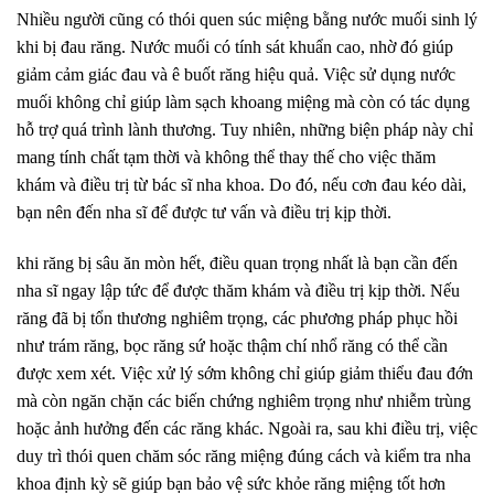
Nhiều người cũng có thói quen súc miệng bằng nước muối sinh lý
khi bị đau răng. Nước muối có tính sát khuẩn cao, nhờ đó giúp
giảm cảm giác đau và ê buốt răng hiệu quả. Việc sử dụng nước
muối không chỉ giúp làm sạch khoang miệng mà còn có tác dụng
hỗ trợ quá trình lành thương. Tuy nhiên, những biện pháp này chỉ
mang tính chất tạm thời và không thể thay thế cho việc thăm
khám và điều trị từ bác sĩ nha khoa. Do đó, nếu cơn đau kéo dài,
bạn nên đến nha sĩ để được tư vấn và điều trị kịp thời.
khi răng bị sâu ăn mòn hết, điều quan trọng nhất là bạn cần đến
nha sĩ ngay lập tức để được thăm khám và điều trị kịp thời. Nếu
răng đã bị tổn thương nghiêm trọng, các phương pháp phục hồi
như trám răng, bọc răng sứ hoặc thậm chí nhổ răng có thể cần
được xem xét. Việc xử lý sớm không chỉ giúp giảm thiểu đau đớn
mà còn ngăn chặn các biến chứng nghiêm trọng như nhiễm trùng
hoặc ảnh hưởng đến các răng khác. Ngoài ra, sau khi điều trị, việc
duy trì thói quen chăm sóc răng miệng đúng cách và kiểm tra nha
khoa định kỳ sẽ giúp bạn bảo vệ sức khỏe răng miệng tốt hơn