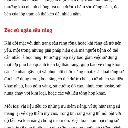
thường khá nhanh chóng, và nếu được chăm sóc đúng cách, độ
bền của lớp trám có thể kéo dài nhiều năm.
Bọc sứ ngăn sâu răng
Khi đối mặt với tình trạng sâu răng rộng hoặc khi răng đã trở nên
yếu, một trong những giải pháp hiệu quả mà người bệnh có thể
cân nhắc là bọc răng. Phương pháp này bao gồm việc sử dụng
một lớp phủ bao quanh toàn bộ thân răng, giúp bảo vệ răng khỏi
các tác nhân gây hại và phục hồi chức năng nhai. Các loại răng sứ
được sử dụng trong bọc răng có thể được chế tạo từ nhiều vật liệu
khác nhau, bao gồm vàng, sứ cường độ cao, nhựa composite, sứ
nung chảy với kim loại, hoặc các vật liệu tổng hợp khác.
Mỗi loại vật liệu đều có những ưu điểm riêng, ví dụ như răng sứ
mang lại vẻ đẹp thẩm mỹ cao, trong khi răng vàng thì nổi bật với
độ bền và khả năng chống mài mòn. Việc lựa chọn loại răng sứ
phù hợp sẽ phụ thuộc vào nhu cầu và mong muốn của từng bệnh