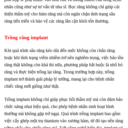
nhân cũng như sự tư vấn từ nha sĩ. Bọc răng không chỉ giúp cải
thiện thẩm mỹ cho hàm răng mà còn ngăn chặn tình trạng sâu
răng tiến triển và bảo vệ các răng lân cận khỏi tổn thương.
Trồng răng implant
Khi quá trình sâu răng kéo dài đến mức không còn chân răng
hoặc khi tình trạng viêm nhiễm trở nên nghiêm trọng, việc bảo tồn
răng thật không còn khả thi nữa, phương pháp bắt buộc là nhổ bỏ
răng và thực hiện trồng lại răng. Trong trường hợp này, trồng
implant trở thành giải pháp lý tưởng, mang lại cho bệnh nhân
chiếc răng mới giống như thật.
Trồng implant không chỉ giúp phục hồi thẩm mỹ mà còn đảm bảo
chức năng nhai hiệu quả, cho phép bệnh nhân sinh hoạt bình
thường mà không gặp trở ngại. Quá trình trồng implant bao gồm
việc cấy ghép một trụ titanium vào xương hàm, từ đó tạo nền tảng
vững chắc cho chiếc răng giả. Với công nghệ hiện đại, implant có