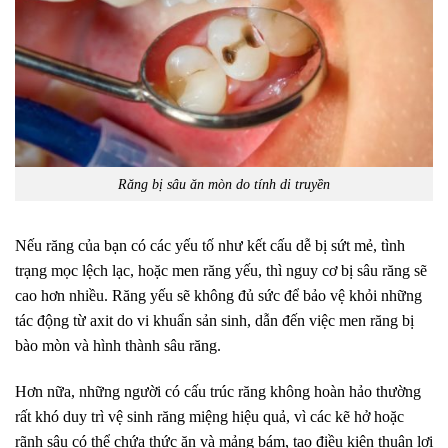
Răng bị sâu ăn mòn do tính di truyền
Nếu răng của bạn có các yếu tố như kết cấu dễ bị sứt mẻ, tình
trạng mọc lệch lạc, hoặc men răng yếu, thì nguy cơ bị sâu răng sẽ
cao hơn nhiều. Răng yếu sẽ không đủ sức để bảo vệ khỏi những
tác động từ axit do vi khuẩn sản sinh, dẫn đến việc men răng bị
bào mòn và hình thành sâu răng.
Hơn nữa, những người có cấu trúc răng không hoàn hảo thường
rất khó duy trì vệ sinh răng miệng hiệu quả, vì các kẽ hở hoặc
rãnh sâu có thể chứa thức ăn và mảng bám, tạo điều kiện thuận lợi