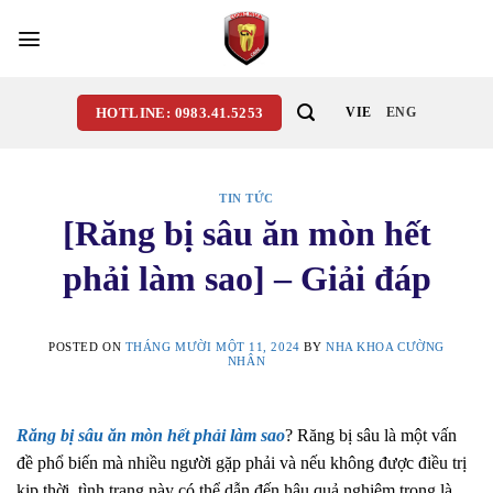
Skip
to
content
HOTLINE: 0983.41.5253
VIE
ENG
TIN TỨC
[Răng bị sâu ăn mòn hết
phải làm sao] – Giải đáp
POSTED ON
THÁNG MƯỜI MỘT 11, 2024
BY
NHA KHOA CƯỜNG
NHÂN
Răng bị sâu ăn mòn hết phải làm sao
? Răng bị sâu là một vấn
đề phổ biến mà nhiều người gặp phải và nếu không được điều trị
kịp thời, tình trạng này có thể dẫn đến hậu quả nghiêm trọng là