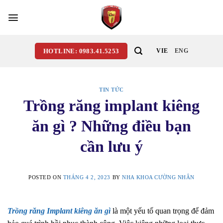
Skip
to
content
HOTLINE: 0983.41.5253
VIE
ENG
TIN TỨC
Trồng răng implant kiêng
ăn gì ? Những điều bạn
cần lưu ý
POSTED ON
THÁNG 4 2, 2023
BY
NHA KHOA CƯỜNG NHÂN
Trồng răng Implant kiêng ăn gì
là một yếu tố quan trọng để đảm