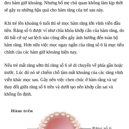
đeo hàm giữ khoảng. Nhưng bố mẹ chủ quan không làm kịp thời
sẽ gây ra những hậu quả cho hàm răng của trẻ sau này.
Khi trẻ lên khoảng 6 tuổi thì sẽ mọc hàm răng lớn vĩnh viễn đầu
tiên. Răng số 6 được ví như chìa khóa khớp cắn của hàm răng, do
đó bất cứ sự sai lệch nào cũng đều gây ảnh hưởng đến toàn bộ
hàm răng. Hơn nữa việc mọc ngay ngắn của răng số 6 là mục tiêu
chính của các hàm giữ khoảng hiện nay.
Nếu trẻ mất răng sớm thì răng số 6 sẽ di chuyển về phía gần hoặc
trước. Lúc đó nó sẽ chiếm chỗ làm mất khoảng của các răng vĩnh
viễn khác mọc sau. Gây nên việc chen chúc ở hàm rằng và sự
thay đổi giữa răng số 6 trên và dưới tạo nên khớp cắn sai và
không ổn định.