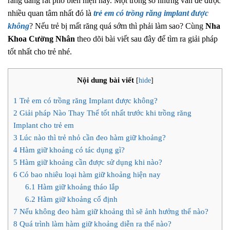
răng đang rất phổ biến hiện nay. Một trong số những vấn đề được
nhiều quan tâm nhất đó là
trẻ em có trồng răng implant được
không
? Nếu trẻ bị mất răng quá sớm thì phải làm sao? Cùng
Nha
Khoa Cường Nhân
theo dõi bài viết sau đây để tìm ra giải pháp
tốt nhất cho trẻ nhé.
Nội dung bài viết
[
hide
]
1
Trẻ em có trồng răng Implant được không?
2
Giải pháp Nào Thay Thế tốt nhất trước khi trồng răng
Implant cho trẻ em
3
Lúc nào thì trẻ nhỏ cần đeo hàm giữ khoảng?
4
Hàm giữ khoảng có tác dụng gì?
5
Hàm giữ khoảng cần được sử dụng khi nào?
6
Có bao nhiêu loại hàm giữ khoảng hiện nay
6.1
Hàm giữ khoảng tháo lắp
6.2
Hàm giữ khoảng cố định
7
Nếu không đeo hàm giữ khoảng thì sẽ ảnh hưởng thế nào?
8
Quá trình làm hàm giữ khoảng diễn ra thế nào?