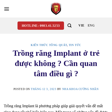
Skip
to
content
HOTLINE: 0983.41.5253
VIE
ENG
KIẾN THỨC TỔNG QUÁT
,
TIN TỨC
Trồng răng Implant ở trẻ
được không ? Cần quan
tâm điều gì ?
POSTED ON
THÁNG 12 3, 2023
BY
NHA KHOA CƯỜNG NHÂN
Trồng răng Implant là phương pháp giúp giải quyết vấn đề mất