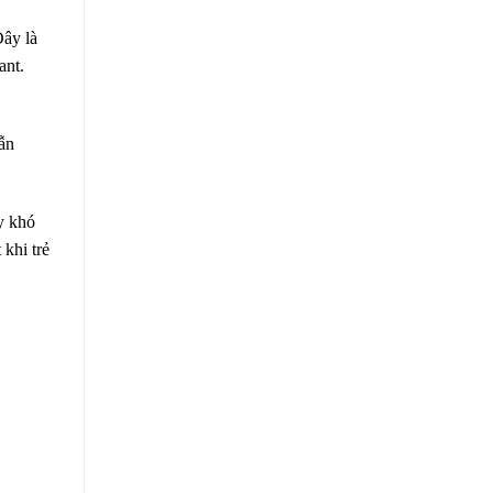
Đây là
ant.
vẫn
y khó
khi trẻ