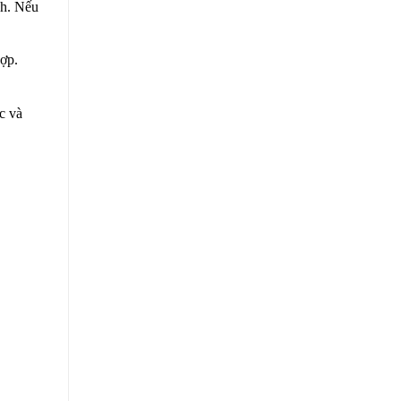
nh. Nếu
hợp.
c và