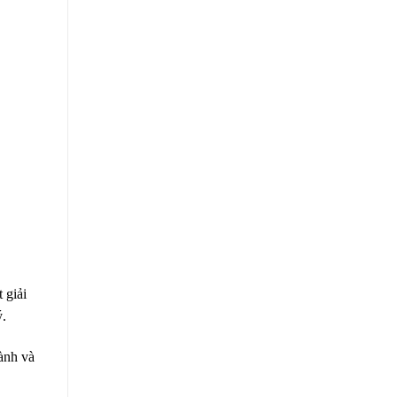
 giải
ý.
hành và