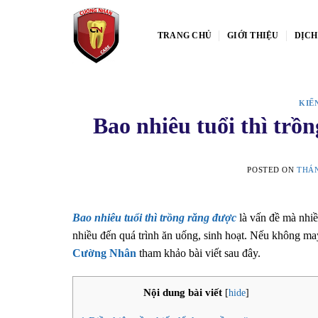
Skip
to
TRANG CHỦ
GIỚI THIỆU
DỊCH
content
KIẾ
Bao nhiêu tuổi thì trồ
POSTED ON
THÁN
Bao nhiêu tuổi thì trồng răng được
là vấn đề mà nhiề
nhiều đến quá trình ăn uống, sinh hoạt. Nếu không ma
Cường Nhân
tham khảo bài viết sau đây.
Nội dung bài viết
[
hide
]