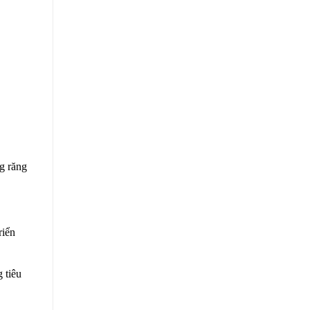
ng răng
riển
 tiêu