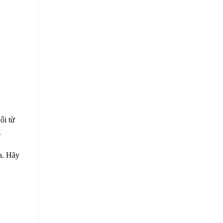
ổi từ
.
a. Hãy