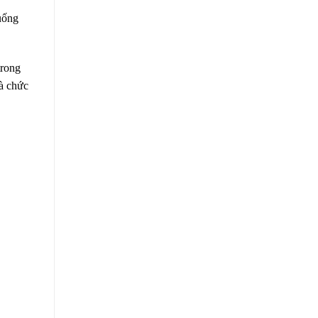
 uống
trong
và chức