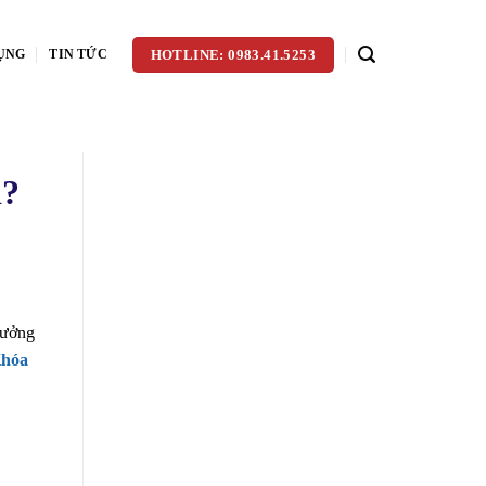
ỤNG
TIN TỨC
HOTLINE: 0983.41.5253
ì?
hưởng
hóa