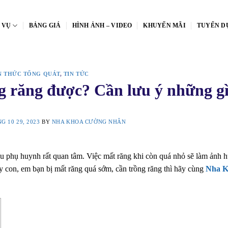
 VỤ
BẢNG GIÁ
HÌNH ẢNH – VIDEO
KHUYẾN MÃI
TUYỂN D
N THỨC TỔNG QUÁT
,
TIN TỨC
ng răng được? Cần lưu ý những g
G 10 29, 2023
BY
NHA KHOA CƯỜNG NHÂN
u phụ huynh rất quan tâm. Việc mất răng khi còn quá nhỏ sẽ làm ảnh 
y con, em bạn bị mất răng quá sớm, cần trồng răng thì hãy cùng
Nha K