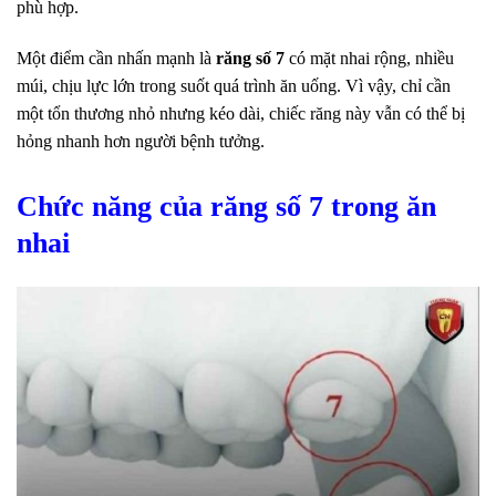
phù hợp.
Một điểm cần nhấn mạnh là
răng số 7
có mặt nhai rộng, nhiều
múi, chịu lực lớn trong suốt quá trình ăn uống. Vì vậy, chỉ cần
một tổn thương nhỏ nhưng kéo dài, chiếc răng này vẫn có thể bị
hỏng nhanh hơn người bệnh tưởng.
Chức năng của răng số 7 trong ăn
nhai