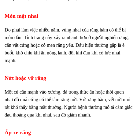
Mòn mặt nhai
Do phải làm việc nhiều năm, vùng nhai của răng hàm có thể bị
mòn dần. Tình trạng này xảy ra nhanh hơn ở người nghiến răng,
cắn vật cứng hoặc có men răng yếu. Dấu hiệu thường gặp là ê
buốt, khó chịu khi ăn nóng lạnh, đôi khi đau khi có lực nhai
mạnh.
Nứt hoặc vỡ răng
Một cú cắn mạnh vào xương, đá trong thức ăn hoặc thói quen
nhai đồ quá cứng có thể làm răng nứt. Với răng hàm, vết nứt nhỏ
rất khó thấy bằng mắt thường. Người bệnh thường mô tả cảm giác
đau thoáng qua khi nhai, sau đó giảm nhanh.
Áp xe răng