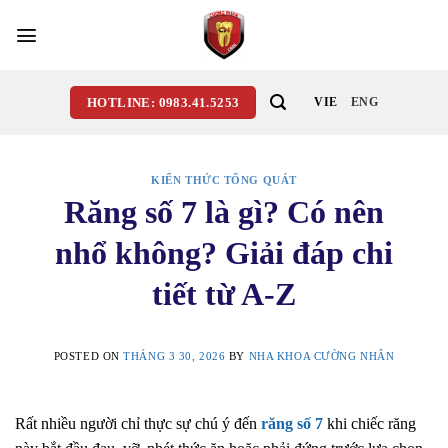
Skip
to
content
HOTLINE: 0983.41.5253
VIE
ENG
KIẾN THỨC TỔNG QUÁT
Răng số 7 là gì? Có nên
nhổ không? Giải đáp chi
tiết từ A-Z
POSTED ON
THÁNG 3 30, 2026
BY
NHA KHOA CƯỜNG NHÂN
Rất nhiều người chỉ thực sự chú ý đến
răng số 7
khi chiếc răng