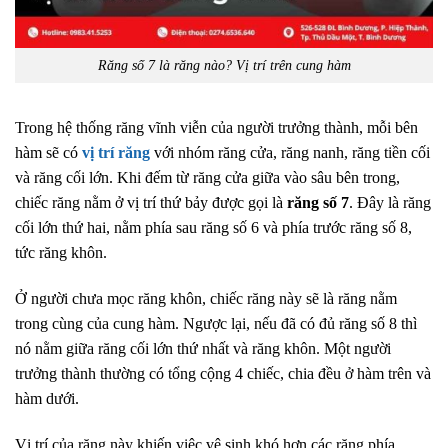
Răng số 7 là răng nào? Vị trí trên cung hàm
Trong hệ thống răng vĩnh viễn của người trưởng thành, mỗi bên
hàm sẽ có
vị trí răng
với nhóm răng cửa, răng nanh, răng tiền cối
và răng cối lớn. Khi đếm từ răng cửa giữa vào sâu bên trong,
chiếc răng nằm ở vị trí thứ bảy được gọi là
răng số 7
. Đây là răng
cối lớn thứ hai, nằm phía sau răng số 6 và phía trước răng số 8,
tức răng khôn.
Ở người chưa mọc răng khôn, chiếc răng này sẽ là răng nằm
trong cùng của cung hàm. Ngược lại, nếu đã có đủ răng số 8 thì
nó nằm giữa răng cối lớn thứ nhất và răng khôn. Một người
trưởng thành thường có tổng cộng 4 chiếc, chia đều ở hàm trên và
hàm dưới.
Vị trí của răng này khiến việc vệ sinh khó hơn các răng phía