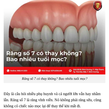
Răng số 7 có thay không? Bao nhiêu tuổi mọc?
Đây là câu hỏi nhiều phụ huynh và cả người lớn vẫn hay nhầm
lẫn. Răng số 7 là răng vĩnh viễn. Nó không phải răng sữa, cũng
không có chiếc nào mọc lại để thay thế khi mất đi.