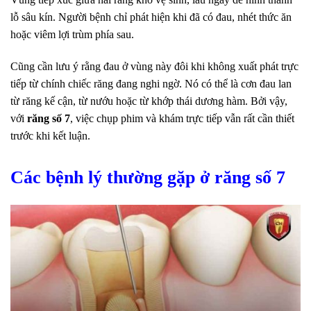
lỗ sâu kín. Người bệnh chỉ phát hiện khi đã có đau, nhét thức ăn
hoặc viêm lợi trùm phía sau.
Cũng cần lưu ý rằng đau ở vùng này đôi khi không xuất phát trực
tiếp từ chính chiếc răng đang nghi ngờ. Nó có thể là cơn đau lan
từ răng kế cận, từ nướu hoặc từ khớp thái dương hàm. Bởi vậy,
với
răng số 7
, việc chụp phim và khám trực tiếp vẫn rất cần thiết
trước khi kết luận.
Các bệnh lý thường gặp ở răng số 7