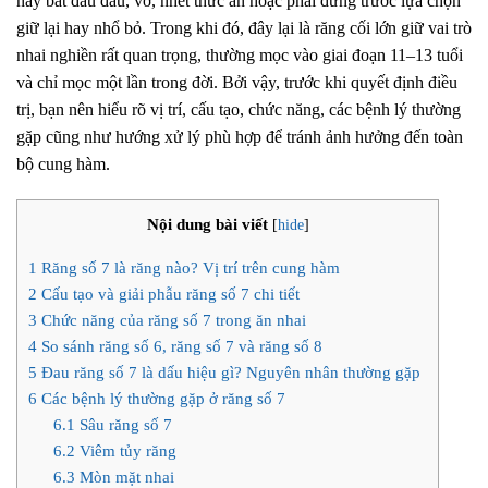
này bắt đầu đau, vỡ, nhét thức ăn hoặc phải đứng trước lựa chọn
giữ lại hay nhổ bỏ. Trong khi đó, đây lại là răng cối lớn giữ vai trò
nhai nghiền rất quan trọng, thường mọc vào giai đoạn 11–13 tuổi
và chỉ mọc một lần trong đời. Bởi vậy, trước khi quyết định điều
trị, bạn nên hiểu rõ vị trí, cấu tạo, chức năng, các bệnh lý thường
gặp cũng như hướng xử lý phù hợp để tránh ảnh hưởng đến toàn
bộ cung hàm.
Nội dung bài viết
[
hide
]
1
Răng số 7 là răng nào? Vị trí trên cung hàm
2
Cấu tạo và giải phẫu răng số 7 chi tiết
3
Chức năng của răng số 7 trong ăn nhai
4
So sánh răng số 6, răng số 7 và răng số 8
5
Đau răng số 7 là dấu hiệu gì? Nguyên nhân thường gặp
6
Các bệnh lý thường gặp ở răng số 7
6.1
Sâu răng số 7
6.2
Viêm tủy răng
6.3
Mòn mặt nhai