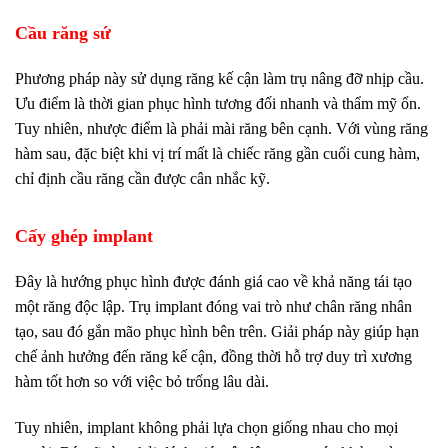
Cầu răng sứ
Phương pháp này sử dụng răng kế cận làm trụ nâng đỡ nhịp cầu.
Ưu điểm là thời gian phục hình tương đối nhanh và thẩm mỹ ổn.
Tuy nhiên, nhược điểm là phải mài răng bên cạnh. Với vùng răng
hàm sau, đặc biệt khi vị trí mất là chiếc răng gần cuối cung hàm,
chỉ định cầu răng cần được cân nhắc kỹ.
Cấy ghép implant
Đây là hướng phục hình được đánh giá cao về khả năng tái tạo
một răng độc lập. Trụ implant đóng vai trò như chân răng nhân
tạo, sau đó gắn mão phục hình bên trên. Giải pháp này giúp hạn
chế ảnh hưởng đến răng kế cận, đồng thời hỗ trợ duy trì xương
hàm tốt hơn so với việc bỏ trống lâu dài.
Tuy nhiên, implant không phải lựa chọn giống nhau cho mọi