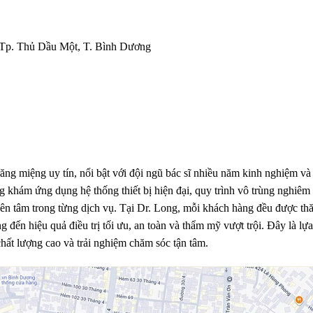
 Tp. Thủ Dầu Một, T. Bình Dương
răng miệng uy tín, nổi bật với đội ngũ bác sĩ nhiều năm kinh nghiệm và
ng khám ứng dụng hệ thống thiết bị hiện đại, quy trình vô trùng nghiêm
yên tâm trong từng dịch vụ. Tại Dr. Long, mỗi khách hàng đều được th
ến hiệu quả điều trị tối ưu, an toàn và thẩm mỹ vượt trội. Đây là lự
hất lượng cao và trải nghiệm chăm sóc tận tâm.