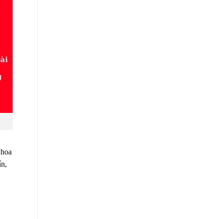
Khoa
ấn,