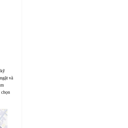
 kỹ
 ngặt và
ăm
a chọn