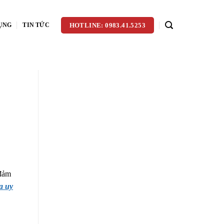
ỤNG
TIN TỨC
HOTLINE: 0983.41.5253
 đảm
a uy