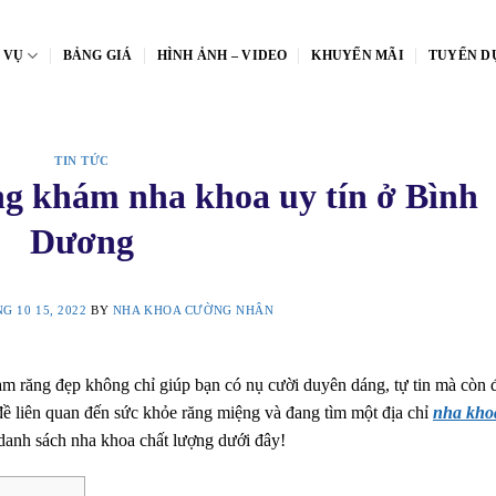
 VỤ
BẢNG GIÁ
HÌNH ẢNH – VIDEO
KHUYẾN MÃI
TUYỂN D
TIN TỨC
ng khám nha khoa uy tín ở Bình
Dương
G 10 15, 2022
BY
NHA KHOA CƯỜNG NHÂN
àm răng đẹp không chỉ giúp bạn có nụ cười duyên dáng, tự tin mà còn
ề liên quan đến sức khỏe răng miệng và đang tìm một địa chỉ
nha kho
danh sách nha khoa chất lượng dưới đây!