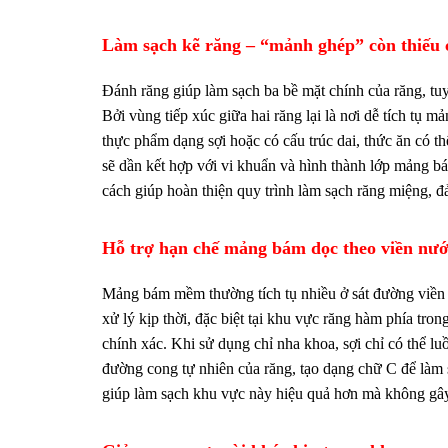
Làm sạch kẽ răng – “mảnh ghép” còn thiếu 
Đánh răng giúp làm sạch ba bề mặt chính của răng, tu
Bởi vùng tiếp xúc giữa hai răng lại là nơi dễ tích tụ
thực phẩm dạng sợi hoặc có cấu trúc dai, thức ăn có t
sẽ dần kết hợp với vi khuẩn và hình thành lớp mảng b
cách giúp hoàn thiện quy trình làm sạch răng miệng, 
Hỗ trợ hạn chế mảng bám dọc theo viền nư
Mảng bám mềm thường tích tụ nhiều ở sát đường viền
xử lý kịp thời, đặc biệt tại khu vực răng hàm phía tro
chính xác. Khi sử dụng chỉ nha khoa, sợi chỉ có thể lu
đường cong tự nhiên của răng, tạo dạng chữ C để làm 
giúp làm sạch khu vực này hiệu quả hơn mà không g