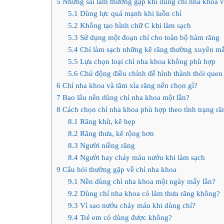
5
Những sai lầm thường gặp khi dùng chỉ nha khoa v
5.1
Dùng lực quá mạnh khi luồn chỉ
5.2
Không tạo hình chữ C khi làm sạch
5.3
Sử dụng một đoạn chỉ cho toàn bộ hàm răng
5.4
Chỉ làm sạch những kẽ răng thường xuyên mắ
5.5
Lựa chọn loại chỉ nha khoa không phù hợp
5.6
Chủ động điều chỉnh để hình thành thói quen
6
Chỉ nha khoa và tăm xỉa răng nên chọn gì?
7
Bao lâu nên dùng chỉ nha khoa một lần?
8
Cách chọn chỉ nha khoa phù hợp theo tình trạng ră
8.1
Răng khít, kẽ hẹp
8.2
Răng thưa, kẽ rộng hơn
8.3
Người niềng răng
8.4
Người hay chảy máu nướu khi làm sạch
9
Câu hỏi thường gặp về chỉ nha khoa
9.1
Nên dùng chỉ nha khoa một ngày mấy lần?
9.2
Dùng chỉ nha khoa có làm thưa răng không?
9.3
Vì sao nướu chảy máu khi dùng chỉ?
9.4
Trẻ em có dùng được không?