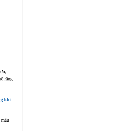
hơn,
kẽ răng
g khi
y máu