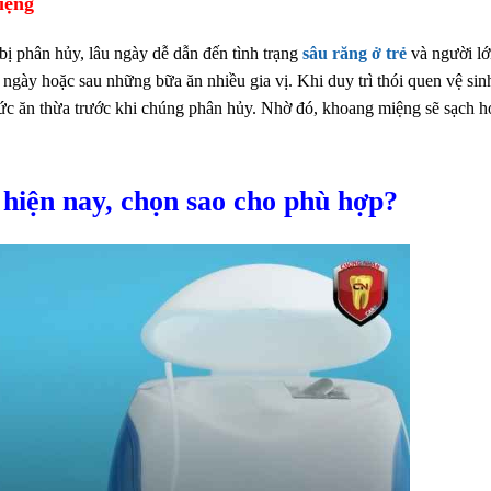
iệng
 bị phân hủy, lâu ngày dễ dẫn đến tình trạng
sâu răng ở trẻ
và người lớ
i ngày hoặc sau những bữa ăn nhiều gia vị. Khi duy trì thói quen vệ sin
thức ăn thừa trước khi chúng phân hủy. Nhờ đó, khoang miệng sẽ sạch h
 hiện nay, chọn sao cho phù hợp?