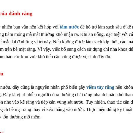
của đánh răng
y nhiên bạn vẫn nên kết hợp với
tăm nước
để hỗ trợ làm sạch sâu ở kẽ 
 mảng bám mỏng mà mắt thường khó nhận ra. Khi ăn uống, đặc biệt với cá
hể mắc lại ở những vị trí này. Nếu không được làm sạch kịp thời, các m
ám trên bề mặt răng. Vì vậy, việc bổ sung cách sử dụng chỉ nha khoa đ
đảm bảo các khu vực khó tiếp cận cũng được vệ sinh đầy đủ.
ớu
 nướu, đây cũng là nguyên nhân phổ biến gây
viêm tủy răng
nếu khôn
ng. Đây là vị trí nhiều người có xu hướng chải răng nhanh hoặc khó thao
ồn nhẹ vào kẽ răng và tiếp cận vùng sát nướu. Tuy nhiên, thao tác cần đ
sạch bề mặt răng thay vì kéo thẳng vào nướu. Thực hiện đúng kỹ thuật
ây tổn thương mô mềm.