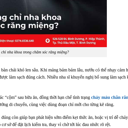
 chỉ nha khoa trong chăm sóc răng miệng?
g bàn chải khó len sâu. Khi mảng bám bám lâu, nướu có thể nhạy cảm 
ược làm sạch đúng cách. Nhiều nha sĩ khuyến nghị bổ sung làm sạch 
c “cộm” sau bữa ăn, đồng thời hạn chế tình trạng
chảy máu chân răn
ướng di chuyển, cùng việc dùng đoạn chỉ mới cho từng kẽ răng.
 đúng còn giúp bạn phát hiện sớm điểm kẹt thức ăn, hoặc vị trí dễ chả
ơ sở để đặt lịch kiểm tra, thay vì chờ tới lúc đau nhức rõ rệt.