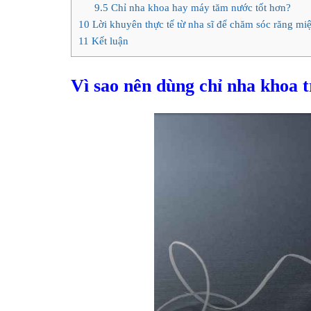
9.5
Chỉ nha khoa hay máy tăm nước tốt hơn?
10
Lời khuyên thực tế từ nha sĩ để chăm sóc răng m
11
Kết luận
Vì sao nên dùng chỉ nha khoa 