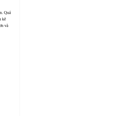
n. Quá
h kẽ
ơn và