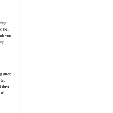
răng.
c loại
ảnh vụn
úng
g được
 tác
i theo
 sẽ