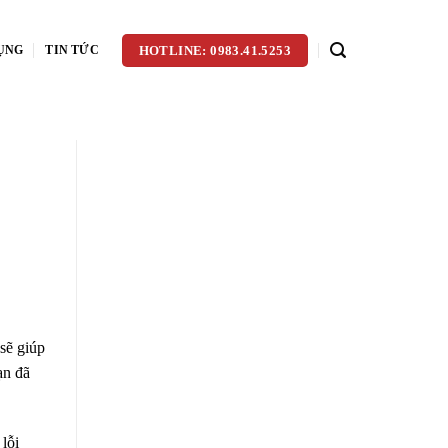
ỤNG
TIN TỨC
HOTLINE: 0983.41.5253
sẽ giúp
ạn đã
lỗi