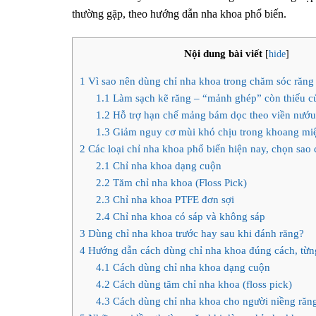
thường gặp, theo hướng dẫn nha khoa phổ biến.
Nội dung bài viết
[
hide
]
1
Vì sao nên dùng chỉ nha khoa trong chăm sóc răng
1.1
Làm sạch kẽ răng – “mảnh ghép” còn thiếu c
1.2
Hỗ trợ hạn chế mảng bám dọc theo viền nướu
1.3
Giảm nguy cơ mùi khó chịu trong khoang mi
2
Các loại chỉ nha khoa phổ biến hiện nay, chọn sao
2.1
Chỉ nha khoa dạng cuộn
2.2
Tăm chỉ nha khoa (Floss Pick)
2.3
Chỉ nha khoa PTFE đơn sợi
2.4
Chỉ nha khoa có sáp và không sáp
3
Dùng chỉ nha khoa trước hay sau khi đánh răng?
4
Hướng dẫn cách dùng chỉ nha khoa đúng cách, từn
4.1
Cách dùng chỉ nha khoa dạng cuộn
4.2
Cách dùng tăm chỉ nha khoa (floss pick)
4.3
Cách dùng chỉ nha khoa cho người niềng răn