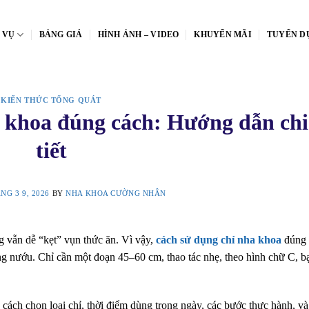
 VỤ
BẢNG GIÁ
HÌNH ẢNH – VIDEO
KHUYẾN MÃI
TUYỂN D
KIẾN THỨC TỔNG QUÁT
 khoa đúng cách: Hướng dẫn chi
tiết
NG 3 9, 2026
BY
NHA KHOA CƯỜNG NHÂN
g vẫn dễ “kẹt” vụn thức ăn. Vì vậy,
cách sử dụng chỉ nha khoa
đúng 
ng nướu. Chỉ cần một đoạn 45–60 cm, thao tác nhẹ, theo hình chữ C, b
ách chọn loại chỉ, thời điểm dùng trong ngày, các bước thực hành, và 