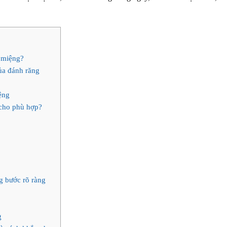
 miệng?
ủa đánh răng
ệng
 cho phù hợp?
g bước rõ ràng
g