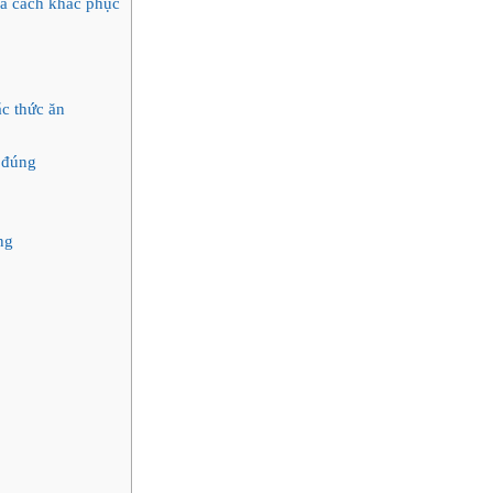
à cách khắc phục
c thức ăn
 đúng
ng