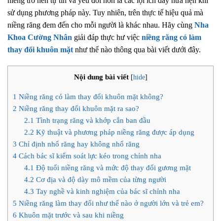
niềng trở nên tự tin và yêu đời hơn là các lợi ích đầy hứa hẹn khi
sử dụng phương pháp này. Tuy nhiên, trên thực tế hiệu quả mà
niềng răng đem đến cho mỗi người là khác nhau. Hãy cùng
Nha
Khoa Cường Nhân
giải đáp thực hư việc
niềng răng có làm
thay đổi khuôn mặt
như thế nào thông qua bài viết dưới đây.
Nội dung bài viết
[
hide
]
1
Niềng răng có làm thay đổi khuôn mặt không?
2
Niềng răng thay đổi khuôn mặt ra sao?
2.1
Tình trạng răng và khớp cắn ban đầu
2.2
Kỹ thuật và phương pháp niềng răng được áp dụng
3
Chỉ định nhổ răng hay không nhổ răng
4
Cách bác sĩ kiểm soát lực kéo trong chỉnh nha
4.1
Độ tuổi niềng răng và mức độ thay đổi gương mặt
4.2
Cơ địa và độ dày mô mềm của từng người
4.3
Tay nghề và kinh nghiệm của bác sĩ chỉnh nha
5
Niềng răng làm thay đổi như thế nào ở người lớn và trẻ em?
6
Khuôn mặt trước và sau khi niềng