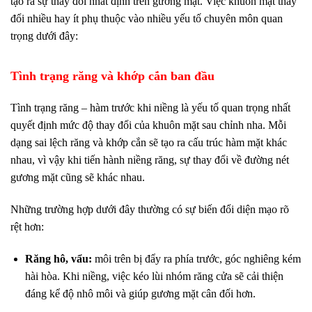
tạo ra sự thay đổi nhất định trên gương mặt. Việc khuôn mặt thay
đổi nhiều hay ít phụ thuộc vào nhiều yếu tố chuyên môn quan
trọng dưới đây:
Tình trạng răng và khớp cắn ban đầu
Tình trạng răng – hàm trước khi niềng là yếu tố quan trọng nhất
quyết định mức độ thay đổi của khuôn mặt sau chỉnh nha. Mỗi
dạng sai lệch răng và khớp cắn sẽ tạo ra cấu trúc hàm mặt khác
nhau, vì vậy khi tiến hành niềng răng, sự thay đổi về đường nét
gương mặt cũng sẽ khác nhau.
Những trường hợp dưới đây thường có sự biến đổi diện mạo rõ
rệt hơn:
Răng hô, vẩu:
môi trên bị đẩy ra phía trước, góc nghiêng kém
hài hòa. Khi niềng, việc kéo lùi nhóm răng cửa sẽ cải thiện
đáng kể độ nhô môi và giúp gương mặt cân đối hơn.