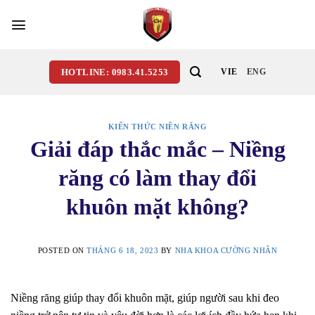
Skip
to
content
HOTLINE: 0983.41.5253
VIE
ENG
KIẾN THỨC NIỀN RĂNG
Giải đáp thắc mắc – Niềng
răng có làm thay đổi
khuôn mặt không?
POSTED ON
THÁNG 6 18, 2023
BY
NHA KHOA CƯỜNG NHÂN
Niềng răng giúp thay đổi khuôn mặt, giúp người sau khi đeo