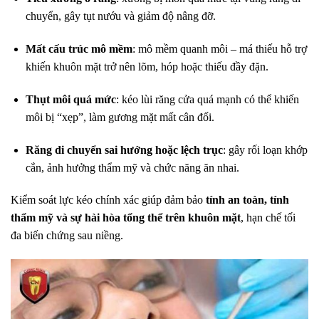
chuyển, gây tụt nướu và giảm độ nâng đỡ.
Mất cấu trúc mô mềm
: mô mềm quanh môi – má thiếu hỗ trợ
khiến khuôn mặt trở nên lõm, hóp hoặc thiếu đầy đặn.
Thụt môi quá mức
: kéo lùi răng cửa quá mạnh có thể khiến
môi bị “xẹp”, làm gương mặt mất cân đối.
Răng di chuyển sai hướng hoặc lệch trục
: gây rối loạn khớp
cắn, ảnh hưởng thẩm mỹ và chức năng ăn nhai.
Kiểm soát lực kéo chính xác giúp đảm bảo
tính an toàn, tính
thẩm mỹ và sự hài hòa tổng thể trên khuôn mặt
, hạn chế tối
đa biến chứng sau niềng.