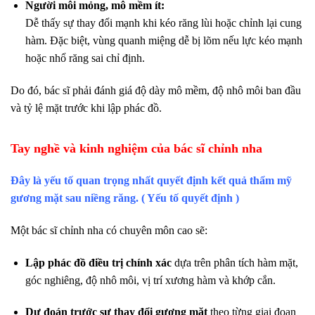
Người môi mỏng, mô mềm ít:
Dễ thấy sự thay đổi mạnh khi kéo răng lùi hoặc chỉnh lại cung
hàm. Đặc biệt, vùng quanh miệng dễ bị lõm nếu lực kéo mạnh
hoặc nhổ răng sai chỉ định.
Do đó, bác sĩ phải đánh giá độ dày mô mềm, độ nhô môi ban đầu
và tỷ lệ mặt trước khi lập phác đồ.
Tay nghề và kinh nghiệm của bác sĩ chỉnh nha
Đây là yếu tố quan trọng nhất quyết định kết quả thẩm mỹ
gương mặt sau niềng răng. ( Yếu tố quyết định )
Một bác sĩ chỉnh nha có chuyên môn cao sẽ:
Lập phác đồ điều trị chính xác
dựa trên phân tích hàm mặt,
góc nghiêng, độ nhô môi, vị trí xương hàm và khớp cắn.
Dự đoán trước sự thay đổi gương mặt
theo từng giai đoạn