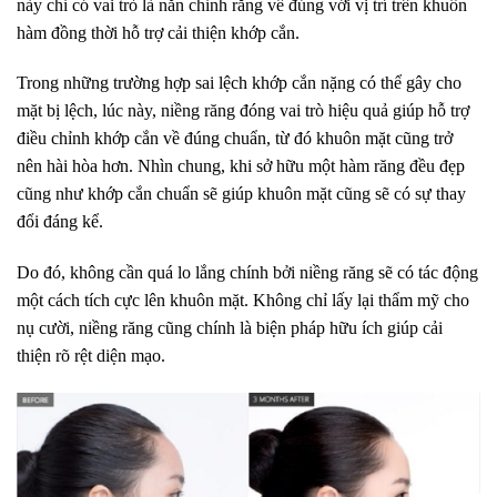
này chỉ có vai trò là nắn chỉnh răng về đúng với vị trí trên khuôn
hàm đồng thời hỗ trợ cải thiện khớp cắn.
Trong những trường hợp sai lệch khớp cắn nặng có thể gây cho
mặt bị lệch, lúc này, niềng răng đóng vai trò hiệu quả giúp hỗ trợ
điều chỉnh khớp cắn về đúng chuẩn, từ đó khuôn mặt cũng trở
nên hài hòa hơn. Nhìn chung, khi sở hữu một hàm răng đều đẹp
cũng như khớp cắn chuẩn sẽ giúp khuôn mặt cũng sẽ có sự thay
đổi đáng kể.
Do đó, không cần quá lo lắng chính bởi niềng răng sẽ có tác động
một cách tích cực lên khuôn mặt. Không chỉ lấy lại thẩm mỹ cho
nụ cười, niềng răng cũng chính là biện pháp hữu ích giúp cải
thiện rõ rệt diện mạo.