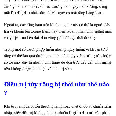
xương hàm, ăn mòn cấu trúc xương hàm, gây tiêu xương, sưng
mặt lâu dài, đau nhức dữ dội và nguy cơ mất răng hàng loạt.
Ngoài ra, các răng hàm trên khi bị hoại tử tủy có thể là nguồn lây
lan vi khuẩn lên xoang hàm, gây viêm xoang mãn tính, nghẹt mũi,
chảy dịch mủ kéo dài, đau vùng gò má hoặc thái dương.
Trong một số trường hợp hiếm nhưng nguy hiểm, vi khuẩn từ ổ
răng có thể lan qua đường máu lên não, gây viêm màng não hoặc
áp‑xe não đây là những tình trạng đe dọa trực tiếp đến tính mạng
nếu không được phát hiện và điều trị sớm.
Điều trị tủy răng bị thối như thế nào
?
Khi tủy răng đã bị tổn thương nặng hoặc chết đi do vi khuẩn xâm
nhập, việc điều trị không chỉ đơn thuần là giảm đau mà còn phải