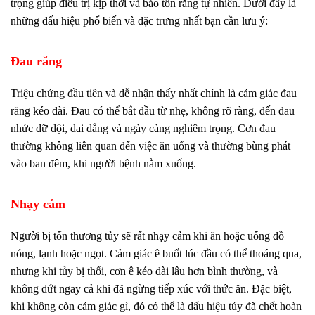
trọng giúp điều trị kịp thời và bảo tồn răng tự nhiên. Dưới đây là
những dấu hiệu phổ biến và đặc trưng nhất bạn cần lưu ý:
Đau răng
Triệu chứng đầu tiên và dễ nhận thấy nhất chính là cảm giác đau
răng kéo dài. Đau có thể bắt đầu từ nhẹ, không rõ ràng, đến đau
nhức dữ dội, dai dẳng và ngày càng nghiêm trọng. Cơn đau
thường không liên quan đến việc ăn uống và thường bùng phát
vào ban đêm, khi người bệnh nằm xuống.
Nhạy cảm
Người bị tổn thương tủy sẽ rất nhạy cảm khi ăn hoặc uống đồ
nóng, lạnh hoặc ngọt. Cảm giác ê buốt lúc đầu có thể thoáng qua,
nhưng khi tủy bị thối, cơn ê kéo dài lâu hơn bình thường, và
không dứt ngay cả khi đã ngừng tiếp xúc với thức ăn. Đặc biệt,
khi không còn cảm giác gì, đó có thể là dấu hiệu tủy đã chết hoàn