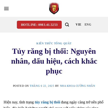
Skip
to
content
HOTLINE: 0983.41.5253
VIE
ENG
KIẾN THỨC TỔNG QUÁT
Tủy răng bị thối: Nguyên
nhân, dấu hiệu, cách khắc
phục
POSTED ON
THÁNG 6 22, 2025
BY
NHA KHOA CƯỜNG NHÂN
Hiện nay, tình trạng
tủy răng bị thối
đang ngày càng trở nên phổ