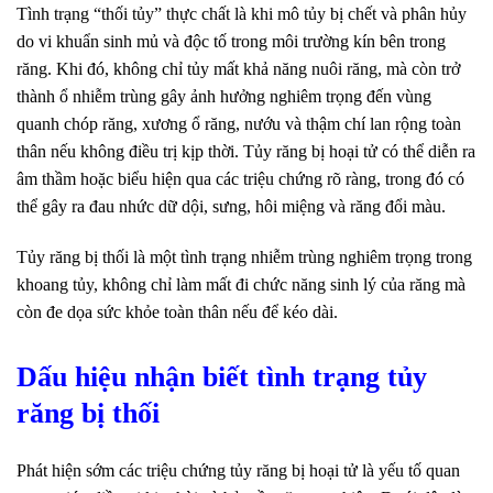
Tình trạng “thối tủy” thực chất là khi mô tủy bị chết và phân hủy
do vi khuẩn sinh mủ và độc tố trong môi trường kín bên trong
răng. Khi đó, không chỉ tủy mất khả năng nuôi răng, mà còn trở
thành ổ nhiễm trùng gây ảnh hưởng nghiêm trọng đến vùng
quanh chóp răng, xương ổ răng, nướu và thậm chí lan rộng toàn
thân nếu không điều trị kịp thời. Tủy răng bị hoại tử có thể diễn ra
âm thầm hoặc biểu hiện qua các triệu chứng rõ ràng, trong đó có
thể gây ra đau nhức dữ dội, sưng, hôi miệng và răng đổi màu.
Tủy răng bị thối là một tình trạng nhiễm trùng nghiêm trọng trong
khoang tủy, không chỉ làm mất đi chức năng sinh lý của răng mà
còn đe dọa sức khỏe toàn thân nếu để kéo dài.
Dấu hiệu nhận biết tình trạng tủy
răng bị thối
Phát hiện sớm các triệu chứng tủy răng bị hoại tử là yếu tố quan