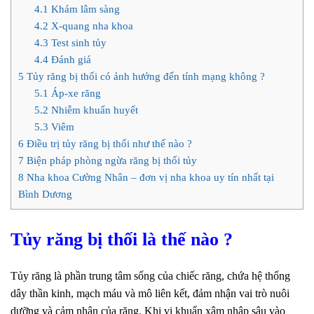
4.1
Khám lâm sàng
4.2
X‑quang nha khoa
4.3
Test sinh tủy
4.4
Đánh giá
5
Tủy răng bị thối có ảnh hưởng đến tính mạng không ?
5.1
Áp‑xe răng
5.2
Nhiễm khuẩn huyết
5.3
Viêm
6
Điều trị tủy răng bị thối như thế nào ?
7
Biện pháp phòng ngừa răng bị thối tủy
8
Nha khoa Cường Nhân – đơn vị nha khoa uy tín nhất tại
Bình Dương
Tủy răng bị thối là thế nào ?
Tủy răng là phần trung tâm sống của chiếc răng, chứa hệ thống
dây thần kinh, mạch máu và mô liên kết, đảm nhận vai trò nuôi
dưỡng và cảm nhận của răng. Khi vi khuẩn xâm nhập sâu vào