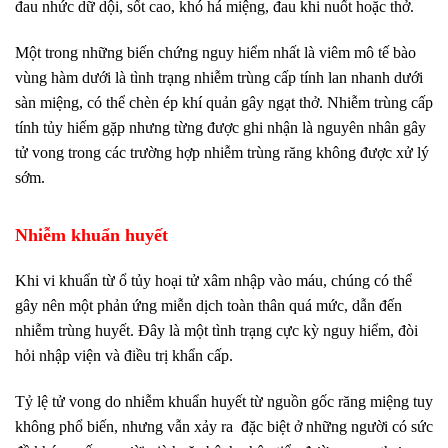
đau nhức dữ dội, sốt cao, khó há miệng, đau khi nuốt hoặc thở.
Một trong những biến chứng nguy hiểm nhất là viêm mô tế bào
vùng hàm dưới là tình trạng nhiễm trùng cấp tính lan nhanh dưới
sàn miệng, có thể chèn ép khí quản gây ngạt thở. Nhiễm trùng cấp
tính tủy hiếm gặp nhưng từng được ghi nhận là nguyên nhân gây
tử vong trong các trường hợp nhiễm trùng răng không được xử lý
sớm.
Nhiễm khuẩn huyết
Khi vi khuẩn từ ổ tủy hoại tử xâm nhập vào máu, chúng có thể
gây nên một phản ứng miễn dịch toàn thân quá mức, dẫn đến
nhiễm trùng huyết. Đây là một tình trạng cực kỳ nguy hiểm, đòi
hỏi nhập viện và điều trị khẩn cấp.
Tỷ lệ tử vong do nhiễm khuẩn huyết từ nguồn gốc răng miệng tuy
không phổ biến, nhưng vẫn xảy ra đặc biệt ở những người có sức