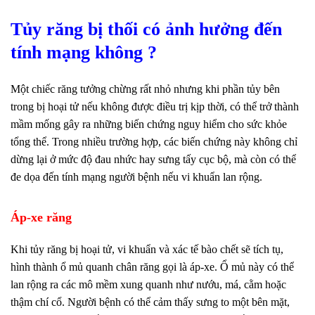
Tủy răng bị thối có ảnh hưởng đến
tính mạng không ?
Một chiếc răng tưởng chừng rất nhỏ nhưng khi phần tủy bên
trong bị hoại tử nếu không được điều trị kịp thời, có thể trở thành
mầm mống gây ra những biến chứng nguy hiểm cho sức khỏe
tổng thể. Trong nhiều trường hợp, các biến chứng này không chỉ
dừng lại ở mức độ đau nhức hay sưng tấy cục bộ, mà còn có thể
đe dọa đến tính mạng người bệnh nếu vi khuẩn lan rộng.
Áp‑xe răng
Khi tủy răng bị hoại tử, vi khuẩn và xác tế bào chết sẽ tích tụ,
hình thành ổ mủ quanh chân răng gọi là áp‑xe. Ổ mủ này có thể
lan rộng ra các mô mềm xung quanh như nướu, má, cằm hoặc
thậm chí cổ. Người bệnh có thể cảm thấy sưng to một bên mặt,