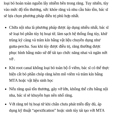
loại bỏ hoàn toàn nguồn lây nhiễm bên trong răng. Tuy nhiên, tùy
vào mức độ tổn thương, sức khỏe răng và nhu cầu bảo tồn, bác sĩ
sẽ lựa chọn phương pháp điều trị phù hợp nhất.
Chữa nội nha là phương pháp được áp dụng nhiều nhất, bác sĩ
sẽ loại bỏ phần tủy bị hoại tử, làm sạch hệ thống ống tủy, khử
trùng kỹ càng và trám kín bằng vật liệu chuyên dụng như
gutta-percha. Sau khi tủy được điều trị, răng thường được
phục hình bằng mão sứ để tái tạo chức năng nhai và ngăn nứt
vỡ .
Khi root canal không loại bỏ toàn bộ ổ viêm, bác sĩ có thể thực
hiện cắt bỏ phần chóp răng kèm mô viêm và trám kín bằng
MTA hoặc vật liệu sinh học
Nếu răng quá tổn thương, gãy vỡ lớn, không thể cứu bằng nội
nha, bác sĩ sẽ khuyên bạn nên nhổ răng.
Với răng trẻ bị hoại tử khi chân chưa phát triển đầy đủ, áp
dụng kỹ thuật “apexification” hoặc sinh tủy tái tạo với MTA