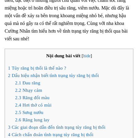
biến, đặc biệt ở những người chủ quan với việc chăm sóc răng
miệng hoặc trì hoãn điều trị sâu răng, viêm nướu. Mặc dù đây là
một vấn đề xảy ra bên trong khoang miệng nhỏ bé, nhưng hậu
quả mà nó gây ra có thể rất nghiêm trọng. Cùng với nha khoa
Cường Nhân tìm hiểu hơn về tình trạng tủy răng bị thối qua bài
viết sau nhé!
Nội dung bài viết
[
hide
]
1
Tủy răng bị thối là thế nào ?
2
Dấu hiệu nhận biết tình trạng tủy răng bị thối
2.1
Đau răng
2.2
Nhạy cảm
2.3
Răng đổi màu
2.4
Hơi thở có mùi
2.5
Sưng nướu
2.6
Răng lung lay
3
Các giai đoạn dẫn đến tình trạng tủy răng bị thối
4
Cách chẩn đoán tình trạng tủy răng bị thối