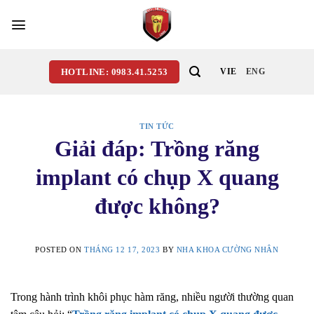
Skip
to
content
HOTLINE: 0983.41.5253
VIE
ENG
TIN TỨC
Giải đáp: Trồng răng
implant có chụp X quang
được không?
POSTED ON
THÁNG 12 17, 2023
BY
NHA KHOA CƯỜNG NHÂN
Trong hành trình khôi phục hàm răng, nhiều người thường quan