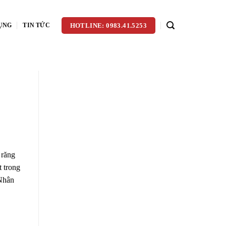
ỤNG
TIN TỨC
HOTLINE: 0983.41.5253
 răng
t trong
 Nhân