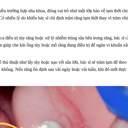
nhiều trường hợp nha khoa, đóng vai trò như một lớp bảo vệ tạm thời ch
Có nhiều lý do khiến bác sĩ chỉ định trám răng tạm thời thay vì trám vĩn
a điều trị tủy răng hoặc xử lý nhiễm trùng sâu bên trong răng, bác sĩ 
ạm giúp che kín ống tủy hoặc mô răng đang điều trị để ngăn vi khuẩn x
 thủ thuật như lấy tủy hoặc nạo vết sâu lớn, bác sĩ sẽ trám tạm để theo 
không. Nếu răng ổn định sau vài ngày hoặc vài tuần, khi đó mới thực 