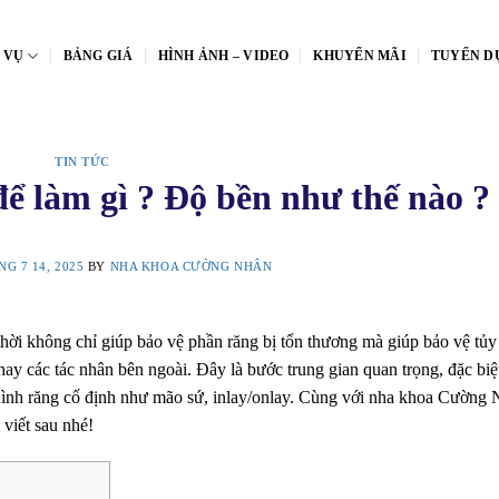
 VỤ
BẢNG GIÁ
HÌNH ẢNH – VIDEO
KHUYẾN MÃI
TUYỂN D
TIN TỨC
ể làm gì ? Độ bền như thế nào ?
G 7 14, 2025
BY
NHA KHOA CƯỜNG NHÂN
thời không chỉ giúp bảo vệ phần răng bị tổn thương mà giúp bảo vệ tủy
y các tác nhân bên ngoài. Đây là bước trung gian quan trọng, đặc biệ
c hình răng cố định như mão sứ, inlay/onlay. Cùng với nha khoa Cường
 viết sau nhé!