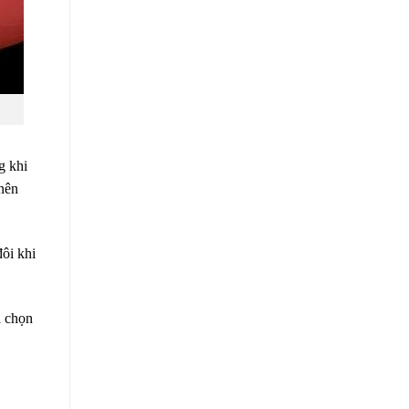
g khi
 nên
ôi khi
a chọn