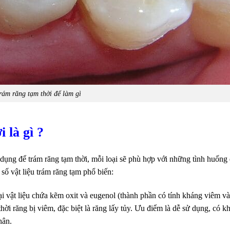
rám răng tạm thời để làm gì
 là gì ?
ử dụng để trám răng tạm thời, mỗi loại sẽ phù hợp với những tình huống đ
ố vật liệu trám răng tạm phổ biến:
ại vật liệu chứa kẽm oxit và eugenol (thành phần có tính kháng viêm v
ời răng bị viêm, đặc biệt là răng lấy tủy. Ưu điểm là dễ sử dụng, có k
hân.