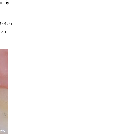
i lấy
ợc điều
gian