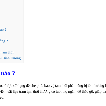
nào ?
ông ?
 tạm thời
ại Bình Dương
 nào ?
hoa được sử dụng để che phủ, bảo vệ tạm thời phần răng bị tổn thương 
iễn, vật liệu trám tạm thời thường có tuổi thọ ngắn, dễ tháo gỡ, giúp bá
heo.