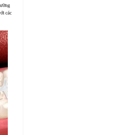
thường
ới các