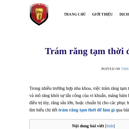
Skip
to
TRANG CHỦ
GIỚI THIỆU
DỊCH
content
Trám răng tạm thời đ
POSTED ON
THÁN
Trong nhiều trường hợp nha khoa, việc trám răng tạm 
và mô răng khỏi sự tấn công của vi khuẩn, mảng bám ha
điều trị tủy, răng sâu lớn, hoặc chuẩn bị cho các phụ
tìm hiểu chi tiết
trám răng tạm thời để làm gì
qua bài
Nội dung bài viết
[
hide
]