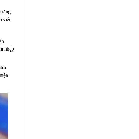
o răng
h viễn
cần
âm nhập
dõi
hiện