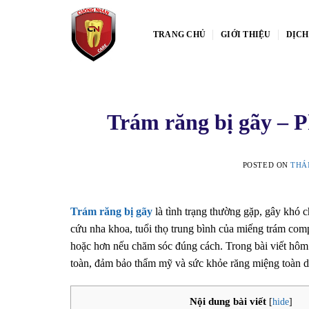
Skip
to
TRANG CHỦ
GIỚI THIỆU
DỊCH
content
Trám răng bị gãy – 
POSTED ON
THÁN
Trám răng bị gãy
là tình trạng thường gặp, gây khó 
cứu nha khoa, tuổi thọ trung bình của miếng trám com
hoặc hơn nếu chăm sóc đúng cách. Trong bài viết hôm
toàn, đảm bảo thẩm mỹ và sức khỏe răng miệng toàn d
Nội dung bài viết
[
hide
]