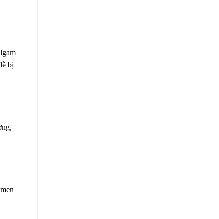
algam
dễ bị
ợng,
i men