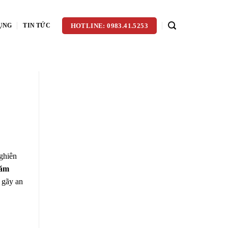
ỤNG
TIN TỨC
HOTLINE: 0983.41.5253
nghiên
năm
 gãy an