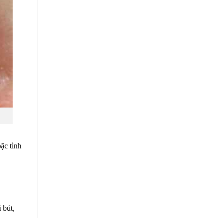
ặc tình
 bút,