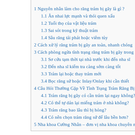
1
Nguyên nhân làm cho răng trám bị gãy là gì ?
1.1
Ăn nhai lực mạnh và thói quen xấu
1.2
Tuổi thọ của vật liệu trám
1.3
Sai sót trong kỹ thuật trám
1.4
Sâu răng tái phát hoặc viêm tủy
2
Cách xử lý răng trám bị gãy an toàn, nhanh chóng
3
Cách phòng ngừa tình trạng răng trám bị gãy trong 
3.1
Sơ cứu tạm thời tại nhà trước khi đến nha sĩ
3.2
Đến nha sĩ kiểm tra càng sớm càng tốt
3.3
Trám lại hoặc thay trám mới
3.4
Bọc răng sứ hoặc Inlay/Onlay khi cần thiết
4
Câu Hỏi Thường Gặp Về Tình Trạng Trám Răng Bị
4.1
Trám răng bị gãy có cần trám lại ngay không
4.2
Có thể tự dán lại miếng trám ở nhà không?
4.3
Trám răng bao lâu thì bị hỏng?
4.4
Có nên chọn trám răng sứ để lâu bền hơn?
5
Nha khoa Cường Nhân – đơn vị nha khoa chuyên n