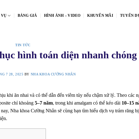
 VỤ
BẢNG GIÁ
HÌNH ẢNH – VIDEO
KHUYẾN MÃI
TUYỂN D
TIN TỨC
Phục hình toán diện nhanh chóng
G 7 28, 2025
BY
NHA KHOA CƯỜNG NHÂN
chịu khi ăn nhai và có thể dẫn đến viêm tủy nếu chậm xử lý. Theo các 
posite chỉ khoảng
5–7 năm
, trong khi amalgam có thể kéo dài
10–15 
 nay, Nha khoa Cường Nhân sẽ cùng bạn tìm hiểu dịch vụ trám răng bị
iện.