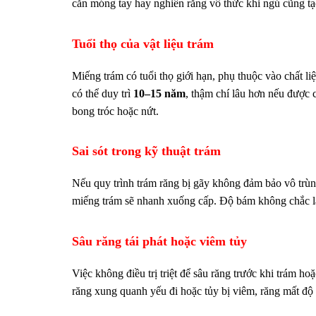
cắn móng tay hay nghiến răng vô thức khi ngủ cũng tạ
Tuổi thọ của vật liệu trám
Miếng trám có tuổi thọ giới hạn, phụ thuộc vào chất 
có thể duy trì
10–15 năm
, thậm chí lâu hơn nếu được 
bong tróc hoặc nứt.
Sai sót trong kỹ thuật trám
Nếu quy trình trám răng bị gãy không đảm bảo vô trùn
miếng trám sẽ nhanh xuống cấp. Độ bám không chắc là
Sâu răng tái phát hoặc viêm tủy
Việc không điều trị triệt để sâu răng trước khi trám 
răng xung quanh yếu đi hoặc tủy bị viêm, răng mất độ