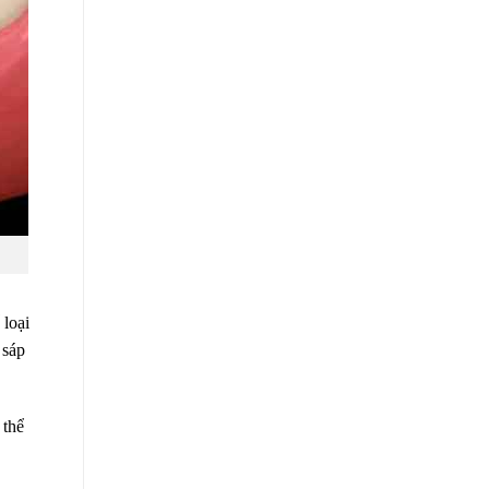
 loại
 sáp
 thể