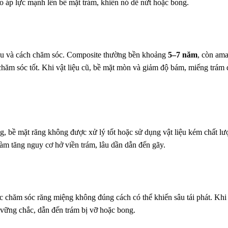
o áp lực mạnh lên bề mặt trám, khiến nó dễ nứt hoặc bong.
liệu và cách chăm sóc. Composite thường bền khoảng
5–7 năm
, còn am
chăm sóc tốt. Khi vật liệu cũ, bề mặt mòn và giảm độ bám, miếng trám 
g, bề mặt răng không được xử lý tốt hoặc sử dụng vật liệu kém chất lư
m tăng nguy cơ hở viền trám, lâu dần dẫn đến gãy.
hoặc chăm sóc răng miệng không đúng cách có thể khiến sâu tái phát. Kh
 vững chắc, dẫn đến trám bị vỡ hoặc bong.