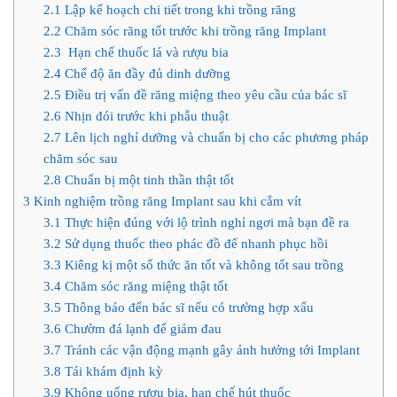
2.1
Lập kế hoạch chi tiết trong khi trồng răng
2.2
Chăm sóc răng tốt trước khi trồng răng Implant
2.3
Hạn chế thuốc lá và rượu bia
2.4
Chế độ ăn đầy đủ dinh dưỡng
2.5
Điều trị vấn đề răng miệng theo yêu cầu của bác sĩ
2.6
Nhịn đói trước khi phẫu thuật
2.7
Lên lịch nghỉ dưỡng và chuẩn bị cho các phương pháp
chăm sóc sau
2.8
Chuẩn bị một tinh thần thật tốt
3
Kinh nghiệm trồng răng Implant sau khi cắm vít
3.1
Thực hiện đúng với lộ trình nghỉ ngơi mà bạn đề ra
3.2
Sử dụng thuốc theo phác đồ để nhanh phục hồi
3.3
Kiêng kị một số thức ăn tốt và không tốt sau trồng
3.4
Chăm sóc răng miệng thật tốt
3.5
Thông báo đến bác sĩ nếu có trường hợp xấu
3.6
Chườm đá lạnh để giảm đau
3.7
Tránh các vận động mạnh gây ảnh hưởng tới Implant
3.8
Tái khám định kỳ
3.9
Không uống rượu bia, hạn chế hút thuốc