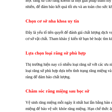
Bọc răng sứ cho răng khểnh là một giải pháp thẩm mỹ h
nhiên, để đảm bảo kết quả tối ưu và an toàn cho sức k
Chọn cơ sở nha khoa uy tín
Đây là yếu tố tiên quyết để đánh giá chất lượng dịch 
cơ sở vật chất. Tham khảo ý kiến từ bạn bè hoặc tìm k
Lựa chọn loại răng sứ phù hợp
Thị trường hiện nay có nhiều loại răng sứ với các ưu 
loại răng sứ phù hợp dựa trên tình trạng răng miệng 
ràng để đảm bảo chất lượng.
Chăm sóc răng miệng sau bọc sứ
Vệ sinh răng miệng mỗi ngày ít nhất hai lần bằng bà
miệng để bảo vệ sức khỏe răng miệng. Hạn chế thức ă