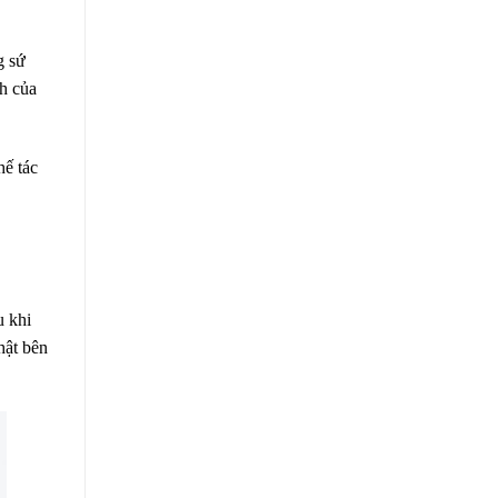
g sứ
nh của
hế tác
u khi
hật bên