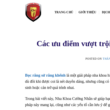
Skip
to
TRANG CHỦ
GIỚI THIỆU
DỊCH
content
Các ưu điểm vượt trộ
POSTED ON
THÁN
Bọc răng sứ răng khểnh
là một giải pháp nha khoa h
dù đôi khi được coi là nét duyên dáng, nhưng cũng có
sinh hoặc cản trở quá trình nhai.
Trong bài viết này, Nha Khoa Cường Nhân sẽ giúp bạn
pháp này mang lại, cũng như các yếu tố cần lưu ý để 