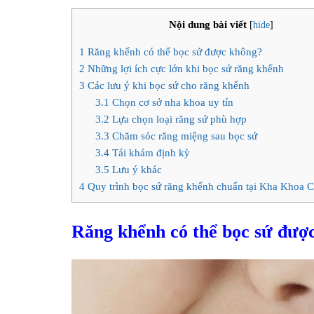
Nội dung bài viết
[
hide
]
1
Răng khểnh có thể bọc sứ được không?
2
Những lợi ích cực lớn khi bọc sứ răng khểnh
3
Các lưu ý khi bọc sứ cho răng khểnh
3.1
Chọn cơ sở nha khoa uy tín
3.2
Lựa chọn loại răng sứ phù hợp
3.3
Chăm sóc răng miệng sau bọc sứ
3.4
Tái khám định kỳ
3.5
Lưu ý khác
4
Quy trình bọc sứ răng khểnh chuẩn tại Kha Khoa
Răng khểnh có thể bọc sứ đượ