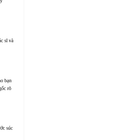
uy
c sĩ và
ho bạn
gốc rõ
ước súc