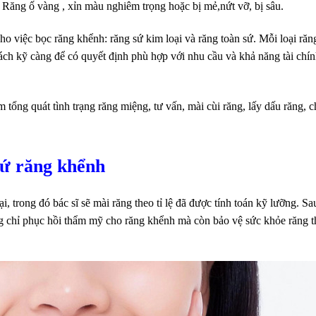
 Răng ố vàng , xỉn màu nghiêm trọng hoặc bị mẻ,nứt vỡ, bị sâu.
cho việc bọc răng khểnh: răng sứ kim loại và răng toàn sứ. Mỗi loại răn
ách kỹ càng để có quyết định phù hợp với nhu cầu và khả năng tài chí
ổng quát tình trạng răng miệng, tư vấn, mài cùi răng, lấy dấu răng, c
sứ răng khểnh
, trong đó bác sĩ sẽ mài răng theo tỉ lệ đã được tính toán kỹ lưỡng. Sa
ng chỉ phục hồi thẩm mỹ cho răng khểnh mà còn bảo vệ sức khỏe răng t