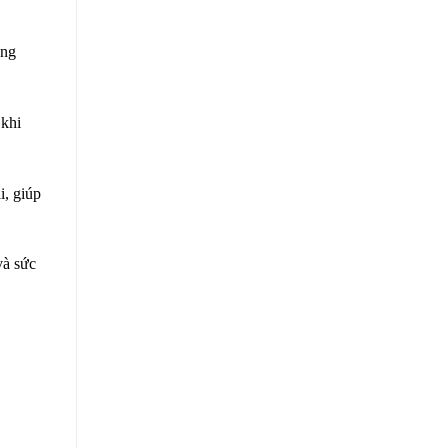
ăng
 khi
i, giúp
và sức