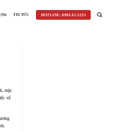
ỤNG
TIN TỨC
HOTLINE: 0983.41.5253
nh, mặc
iệc vệ
hương
nh.