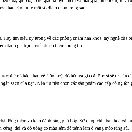
iệu quả, giúp bạn che giấu khuyết điểm và mang lại nụ cười tự tin. T
hỏe, bạn cần lưu ý một số điểm quan trọng sau:
vụ. Hãy tìm hiểu kỹ lưỡng về các phòng khám nha khoa, tay nghề của bá
iếm đánh giá trực tuyến để có thêm thông tin.
nhược điểm khác nhau về thẩm mỹ, độ bền và giá cả. Bác sĩ sẽ tư vấn c
và ngân sách của bạn. Nên ưu tiên chọn các sản phẩm cao cấp có nguồn 
n chải lông mềm và kem đánh răng phù hợp. Sử dụng chỉ nha khoa và n
n cứng, dai và đồ uống có màu sẫm để tránh làm ố vàng mão răng sứ.