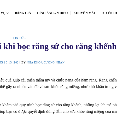
 VỤ
BẢNG GIÁ
HÌNH ẢNH – VIDEO
KHUYẾN MÃI
TUYỂN D
TIN TỨC
i khi bọc răng sứ cho răng khểnh
G 10 13, 2024
BY
NHA KHOA CƯỜNG NHÂN
iệu quả giúp cải thiện thẩm mỹ và chức năng của hàm răng. Răng khể
 thể gây ra nhiều vấn đề về sức khỏe răng miệng, như khó khăn trong v
 khám phá quy trình bọc răng sứ cho răng khểnh, những lợi ích mà p
giúp bạn có được quyết định đúng đắn cho sức khỏe răng miệng của mì