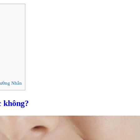
 Cường Nhân
c không?