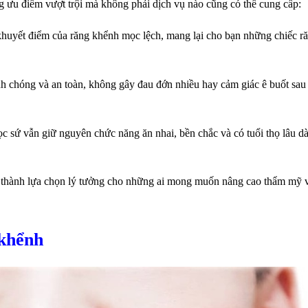
 ưu điểm vượt trội mà không phải dịch vụ nào cũng có thể cung cấp:
khuyết điểm của răng khểnh mọc lệch, mang lại cho bạn những chiếc r
h chóng và an toàn, không gây đau đớn nhiều hay cảm giác ê buốt sau
ọc sứ vẫn giữ nguyên chức năng ăn nhai, bền chắc và có tuổi thọ lâu dà
rở thành lựa chọn lý tưởng cho những ai mong muốn nâng cao thẩm mỹ 
 khểnh