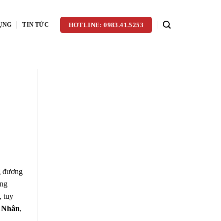
ỤNG
TIN TỨC
HOTLINE: 0983.41.5253
 đương
ũng
, tuy
 Nhân
,