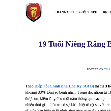
Skip
to
TRANG CHỦ
GIỚI THIỆU
DỊCH
content
19 Tuổi Niềng Răng 
POSTED ON
THÁN
Theo
Hiệp hội Chỉnh nha Hoa Kỳ (AAO)
thì c
ứ 3 b
khoảng
33%
tổng số bệnh nhân. Trong đó, nhóm từ 18
được tìm kiếm tăng đều mỗi năm thông qua các hội nhó
nhiên thời gian điều trị có sự khác biệt rõ rệt so với t
sẽ giúp bạn hiểu rõ lộ trình, thời gian thực tế và giải p