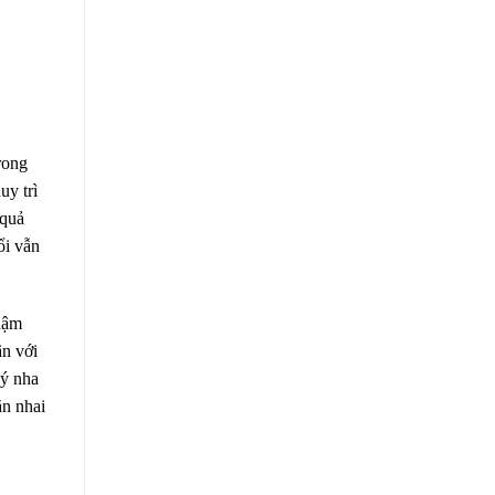
rong
uy trì
 quả
ổi vẫn
chậm
ân với
lý nha
ăn nhai