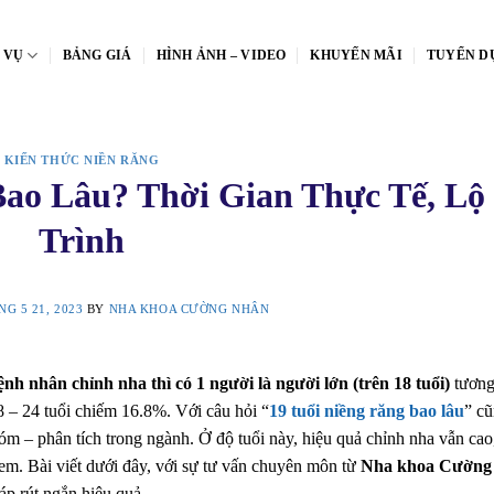
 VỤ
BẢNG GIÁ
HÌNH ẢNH – VIDEO
KHUYẾN MÃI
TUYỂN D
KIẾN THỨC NIỀN RĂNG
Bao Lâu? Thời Gian Thực Tế, Lộ
Trình
G 5 21, 2023
BY
NHA KHOA CƯỜNG NHÂN
ệnh nhân chỉnh nha thì có 1 người là người lớn (trên 18 tuổi)
tương
 – 24 tuổi chiếm 16.8%. Với câu hỏi “
19 tuổi niềng răng bao lâu
” c
m – phân tích trong ngành. Ở độ tuổi này, hiệu quả chỉnh nha vẫn cao
rẻ em. Bài viết dưới đây, với sự tư vấn chuyên môn từ
Nha khoa Cường
háp rút ngắn hiệu quả.