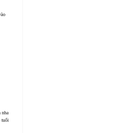
vào
h nha
 tuổi