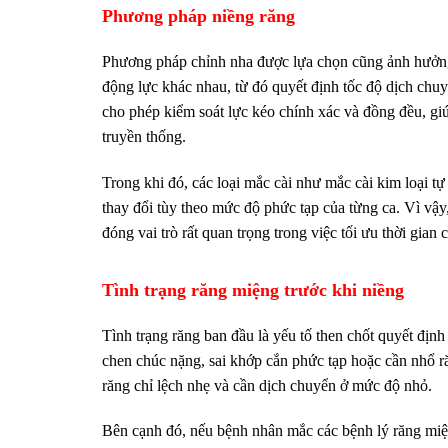
Phương pháp niềng răng
Phương pháp chỉnh nha được lựa chọn cũng ảnh hưởng đ
động lực khác nhau, từ đó quyết định tốc độ dịch chu
cho phép kiểm soát lực kéo chính xác và đồng đều, giú
truyền thống.
Trong khi đó, các loại mắc cài như mắc cài kim loại t
thay đổi tùy theo mức độ phức tạp của từng ca. Vì vậy
đóng vai trò rất quan trọng trong việc tối ưu thời gian 
Tình trạng răng miệng trước khi niềng
Tình trạng răng ban đầu là yếu tố then chốt quyết đị
chen chúc nặng, sai khớp cắn phức tạp hoặc cần nhổ r
răng chỉ lệch nhẹ và cần dịch chuyển ở mức độ nhỏ.
Bên cạnh đó, nếu bệnh nhân mắc các bệnh lý răng miện