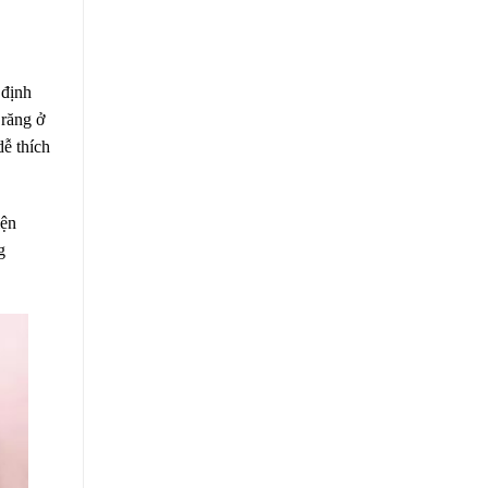
 định
 răng ở
dễ thích
iện
g