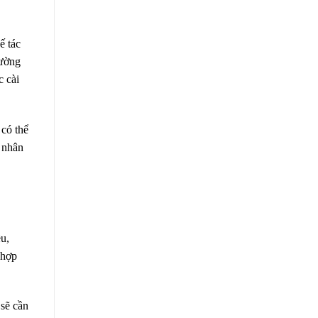
ế tác
hường
c cài
 có thể
á nhân
u,
 hợp
 sẽ cần