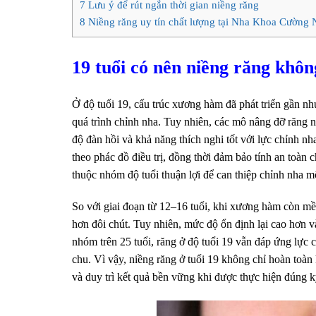
7
Lưu ý để rút ngắn thời gian niềng răng
8
Niềng răng uy tín chất lượng tại Nha Khoa Cường
19 tuổi có nên niềng răng khô
Ở độ tuổi 19, cấu trúc xương hàm đã phát triển gần n
quá trình chỉnh nha. Tuy nhiên, các mô nâng đỡ răng 
độ đàn hồi và khả năng thích nghi tốt với lực chỉnh n
theo phác đồ điều trị, đồng thời đảm bảo tính an toàn 
thuộc nhóm độ tuổi thuận lợi để can thiệp chỉnh nha m
So với giai đoạn từ 12–16 tuổi, khi xương hàm còn mề
hơn đôi chút. Tuy nhiên, mức độ ổn định lại cao hơn và
nhóm trên 25 tuổi, răng ở độ tuổi 19 vẫn đáp ứng lực 
chu. Vì vậy, niềng răng ở tuổi 19 không chỉ hoàn toàn 
và duy trì kết quả bền vững khi được thực hiện đúng kỹ