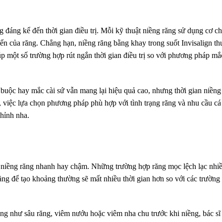
áng kể đến thời gian điều trị. Mỗi kỹ thuật niềng răng sử dụng cơ ch
yển của răng. Chẳng hạn, niềng răng bằng khay trong suốt Invisalign t
p một số trường hợp rút ngắn thời gian điều trị so với phương pháp mắ
ự buộc hay mắc cài sứ vẫn mang lại hiệu quả cao, nhưng thời gian niềng
, việc lựa chọn phương pháp phù hợp với tình trạng răng và nhu cầu c
chỉnh nha.
nh niềng răng nhanh hay chậm. Những trường hợp răng mọc lệch lạc nhiề
ăng để tạo khoảng thường sẽ mất nhiều thời gian hơn so với các trường
g như sâu răng, viêm nướu hoặc viêm nha chu trước khi niềng, bác sĩ