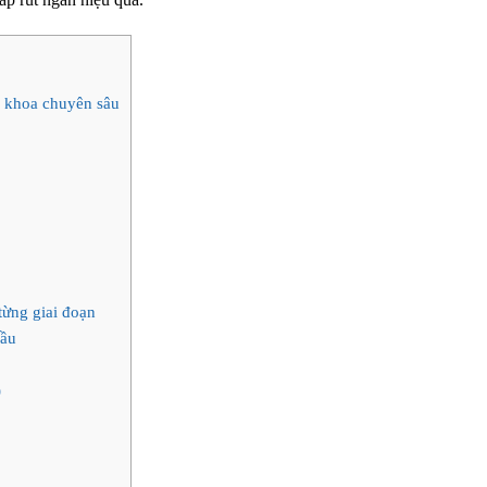
a khoa chuyên sâu
từng giai đoạn
đầu
)