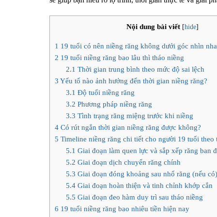
Nội dung bài viết
[
hide
]
1
19 tuổi có nên niềng răng không dưới góc nhìn nh
2
19 tuổi niềng răng bao lâu thì tháo niềng
2.1
Thời gian trung bình theo mức độ sai lệch
3
Yếu tố nào ảnh hưởng đến thời gian niềng răng?
3.1
Độ tuổi niềng răng
3.2
Phương pháp niềng răng
3.3
Tình trạng răng miệng trước khi niềng
4
Có rút ngắn thời gian niềng răng được không?
5
Timeline niềng răng chi tiết cho người 19 tuổi theo 
5.1
Giai đoạn làm quen lực và sắp xếp răng ban 
5.2
Giai đoạn dịch chuyển răng chính
5.3
Giai đoạn đóng khoảng sau nhổ răng (nếu có
5.4
Giai đoạn hoàn thiện và tinh chỉnh khớp cắn
5.5
Giai đoạn đeo hàm duy trì sau tháo niềng
6
19 tuổi niềng răng bao nhiêu tiền hiện nay