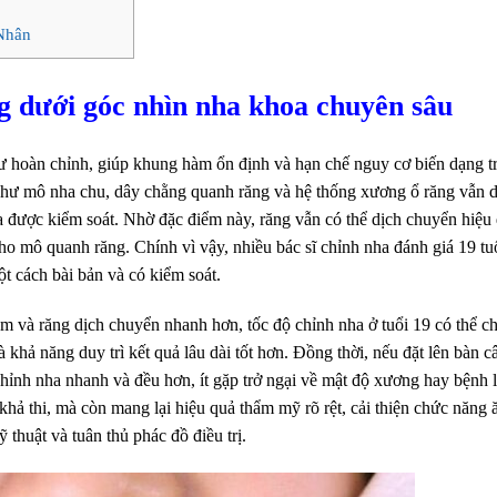
 Nhân
ng dưới góc nhìn nha khoa chuyên sâu
hư hoàn chỉnh, giúp khung hàm ổn định và hạn chế nguy cơ biến dạng t
như mô nha chu, dây chằng quanh răng và hệ thống xương ổ răng vẫn d
ha được kiểm soát. Nhờ đặc điểm này, răng vẫn có thể dịch chuyển hiệu
cho mô quanh răng. Chính vì vậy, nhiều bác sĩ chỉnh nha đánh giá 19 tu
ột cách bài bản và có kiểm soát.
m và răng dịch chuyển nhanh hơn, tốc độ chỉnh nha ở tuổi 19 có thể 
 khả năng duy trì kết quả lâu dài tốt hơn. Đồng thời, nếu đặt lên bàn c
chỉnh nha nhanh và đều hơn, ít gặp trở ngại về mật độ xương hay bệnh 
khả thi, mà còn mang lại hiệu quả thẩm mỹ rõ rệt, cải thiện chức năng 
 thuật và tuân thủ phác đồ điều trị.