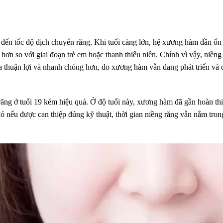
p đến tốc độ dịch chuyển răng. Khi tuổi càng lớn, hệ xương hàm dần ổn
hơn so với giai đoạn trẻ em hoặc thanh thiếu niên. Chính vì vậy, niềng
ra thuận lợi và nhanh chóng hơn, do xương hàm vẫn đang phát triển và 
răng ở tuổi 19 kém hiệu quả. Ở độ tuổi này, xương hàm đã gần hoàn th
 nếu được can thiệp đúng kỹ thuật, thời gian niềng răng vẫn nằm tron