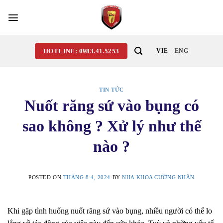
Skip
to
content
HOTLINE: 0983.41.5253
VIE
ENG
TIN TỨC
Nuốt răng sứ vào bụng có
sao không ? Xử lý như thế
nào ?
POSTED ON
THÁNG 8 4, 2024
BY
NHA KHOA CƯỜNG NHÂN
Khi gặp tình huống nuốt răng sứ vào bụng, nhiều người có thể lo