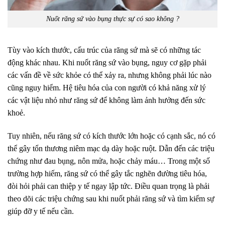
Nuốt răng sứ vào bụng thực sự có sao không ?
Tùy vào kích thước, cấu trúc của răng sứ mà sẽ có những tác
động khác nhau. Khi nuốt răng sứ vào bụng, nguy cơ gặp phải
các vấn đề về sức khỏe có thể xảy ra, nhưng không phải lúc nào
cũng nguy hiểm. Hệ tiêu hóa của con người có khả năng xử lý
các vật liệu nhỏ như răng sứ để không làm ảnh hưởng đến sức
khoẻ.
Tuy nhiên, nếu răng sứ có kích thước lớn hoặc có cạnh sắc, nó có
thể gây tổn thương niêm mạc dạ dày hoặc ruột. Dẫn đến các triệu
chứng như đau bụng, nôn mửa, hoặc chảy máu… Trong một số
trường hợp hiếm, răng sứ có thể gây tắc nghẽn đường tiêu hóa,
đòi hỏi phải can thiệp y tế ngay lập tức. Điều quan trọng là phải
theo dõi các triệu chứng sau khi nuốt phải răng sứ và tìm kiếm sự
giúp đỡ y tế nếu cần.