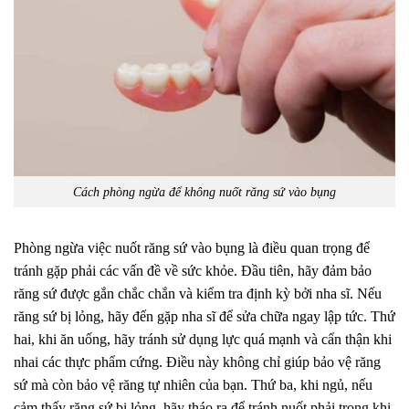
Cách phòng ngừa để không nuốt răng sứ vào bụng
Phòng ngừa việc nuốt răng sứ vào bụng là điều quan trọng để
tránh gặp phải các vấn đề về sức khỏe. Đầu tiên, hãy đảm bảo
răng sứ được gắn chắc chắn và kiểm tra định kỳ bởi nha sĩ. Nếu
răng sứ bị lỏng, hãy đến gặp nha sĩ để sửa chữa ngay lập tức. Thứ
hai, khi ăn uống, hãy tránh sử dụng lực quá mạnh và cẩn thận khi
nhai các thực phẩm cứng. Điều này không chỉ giúp bảo vệ răng
sứ mà còn bảo vệ răng tự nhiên của bạn. Thứ ba, khi ngủ, nếu
cảm thấy răng sứ bị lỏng, hãy tháo ra để tránh nuốt phải trong khi