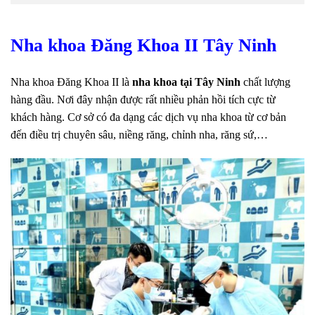
Nha khoa Đăng Khoa II Tây Ninh
Nha khoa Đăng Khoa II là
nha khoa tại Tây Ninh
chất lượng
hàng đầu. Nơi đây nhận được rất nhiều phản hồi tích cực từ
khách hàng. Cơ sở có đa dạng các dịch vụ nha khoa từ cơ bản
đến điều trị chuyên sâu, niềng răng, chỉnh nha, răng sứ,…