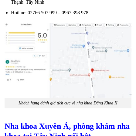
Thạnh, Tây Ninh
Hotline: 02766 507 999 – 0967 398 978
Khách hàng đánh giá tích cực về nha khoa Đăng Khoa II
Nha khoa Xuyên Á, phòng khám nha