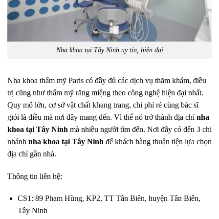
Nha khoa tại Tây Ninh uy tín, hiện đại
Nha khoa thẩm mỹ Paris có đầy đủ các dịch vụ thăm khám, điều
trị cũng như thẩm mỹ răng miệng theo công nghệ hiện đại nhất.
Quy mô lớn, cơ sở vật chất khang trang, chi phí rẻ cùng bác sĩ
giỏi là điều mà nơi đây mang đến. Vì thế nó trở thành địa chỉ
nha
khoa tại Tây Ninh
mà nhiều người tìm đến. Nơi đây có đến 3 chi
nhánh
nha khoa tại Tây Ninh
để khách hàng thuận tiện lựa chọn
địa chỉ gần nhà.
Thông tin liên hệ:
CS1: 89 Phạm Hùng, KP2, TT Tân Biên, huyện Tân Biên,
Tây Ninh