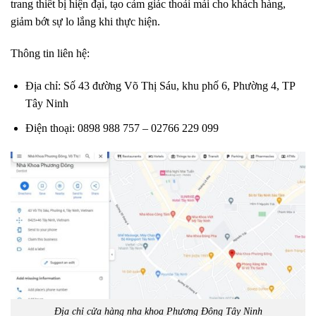
trang thiết bị hiện đại, tạo cảm giác thoải mái cho khách hàng,
giảm bớt sự lo lắng khi thực hiện.
Thông tin liên hệ:
Địa chỉ: Số 43 đường Võ Thị Sáu, khu phố 6, Phường 4, TP
Tây Ninh
Điện thoại: 0898 988 757 – 02766 229 099
Địa chỉ cửa hàng nha khoa Phương Đông Tây Ninh