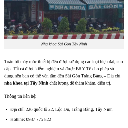
Nha khoa Sài Gòn Tây Ninh
Toàn bộ máy móc thiết bị đều được sử dụng các loại hiện đại, cao
cấp. Tất cả được kiểm nghiệm và được Bộ Y Tế cho phép sử
dụng nên bạn có thể yên tâm đến Sài Gòn Trảng Bàng – Địa chỉ
nha khoa tại Tây Ninh
chất lượng để thăm khám, điều trị.
Thông tin liên hệ:
Địa chỉ: 226 quốc lộ 22, Lộc Du, Trảng Bàng, Tây Ninh
Hotline: 0937 775 822