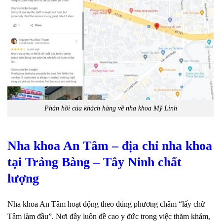
Phản hồi của khách hàng về nha khoa Mỹ Linh
Nha khoa An Tâm – địa chỉ nha khoa
tại Trảng Bàng – Tây Ninh chất
lượng
Nha khoa An Tâm hoạt động theo đúng phương châm “lấy chữ
Tâm làm đầu”. Nơi đây luôn đề cao y đức trong việc thăm khám,