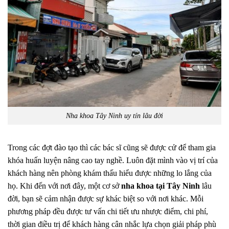
Nha khoa Tây Ninh uy tín lâu đời
Trong các đợt đào tạo thì các bác sĩ cũng sẽ được cử để tham gia
khóa huấn luyện nâng cao tay nghề. Luôn đặt mình vào vị trí của
khách hàng nên phòng khám thấu hiểu được những lo lắng của
họ. Khi đến với nơi đây, một cơ sở
nha khoa tại Tây Ninh
lâu
đời, bạn sẽ cảm nhận được sự khác biệt so với nơi khác. Mỗi
phương pháp đều được tư vấn chi tiết ưu nhược điểm, chi phí,
thời gian điều trị để khách hàng cân nhắc lựa chọn giải pháp phù