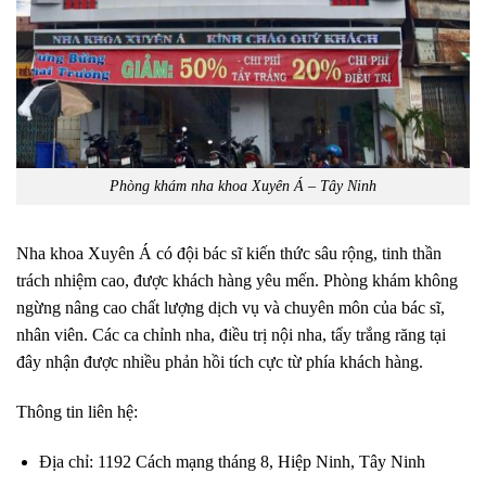
Phòng khám nha khoa Xuyên Á – Tây Ninh
Nha khoa Xuyên Á có đội bác sĩ kiến thức sâu rộng, tinh thần
trách nhiệm cao, được khách hàng yêu mến. Phòng khám không
ngừng nâng cao chất lượng dịch vụ và chuyên môn của bác sĩ,
nhân viên. Các ca chỉnh nha, điều trị nội nha, tẩy trắng răng tại
đây nhận được nhiều phản hồi tích cực từ phía khách hàng.
Thông tin liên hệ:
Địa chỉ: 1192 Cách mạng tháng 8, Hiệp Ninh, Tây Ninh