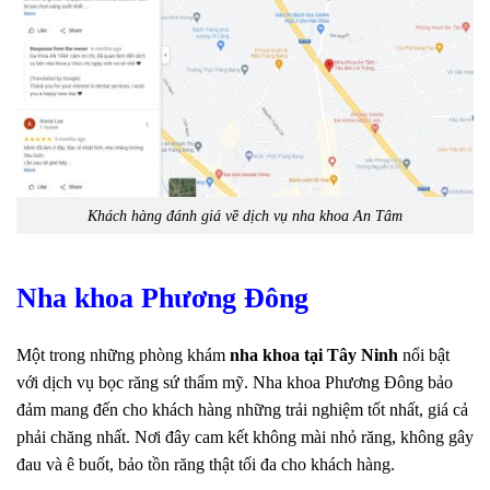
Khách hàng đánh giá về dịch vụ nha khoa An Tâm
Nha khoa Phương Đông
Một trong những phòng khám
nha khoa tại Tây Ninh
nổi bật
với dịch vụ bọc răng sứ thẩm mỹ. Nha khoa Phương Đông bảo
đảm mang đến cho khách hàng những trải nghiệm tốt nhất, giá cả
phải chăng nhất. Nơi đây cam kết không mài nhỏ răng, không gây
đau và ê buốt, bảo tồn răng thật tối đa cho khách hàng.