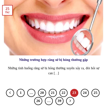
25
Th2
Những trường hợp răng sứ bị hỏng thường gặp
Những tình huống răng sứ bị hỏng thường xuyên xảy ra, đòi hỏi sự
can [...]
1
…
20
21
22
23
24
25
26
…
39