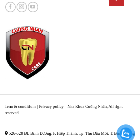
Term & conditions | Privacy pollcy | Nha Khoa Cường Nhân, All right
reserved
526-528 ĐL Bình Dương, P. Hiệp Thành, Tp. Thủ Dầu Một, T. Bình Dương