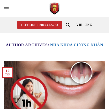
Skip
to
content
HOTLINE: 0983.41.5253
VIE
ENG
AUTHOR ARCHIVES:
NHA KHOA CƯỜNG NHÂN
12
Th5