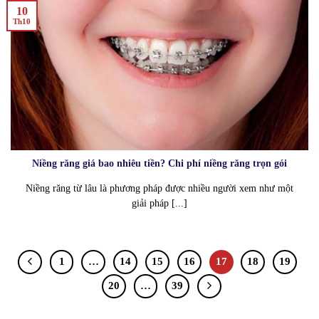
10
Th10
Niềng răng giá bao nhiêu tiền? Chi phí niềng răng trọn gói
Niềng răng từ lâu là phương pháp được nhiều người xem như một
giải pháp [...]
1
…
14
15
16
17
18
19
20
…
39