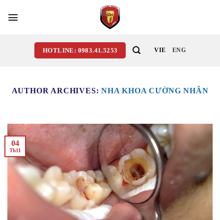
Skip
to
content
HOTLINE: 0983.41.5253
VIE
ENG
AUTHOR ARCHIVES:
NHA KHOA CƯỜNG NHÂN
04
Th11