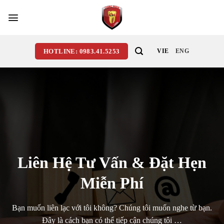
Skip
to
content
HOTLINE: 0983.41.5253
VIE
ENG
Liên Hệ Tư Vấn & Đặt Hẹn
Miễn Phí
Bạn muốn liên lạc với tôi không? Chúng tôi muốn nghe từ bạn.
Đây là cách bạn có thể tiếp cận chúng tôi …